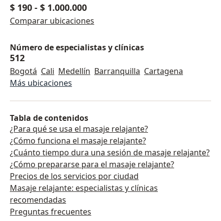
$ 190
-
$ 1.000.000
Comparar ubicaciones
Número de especialistas y clínicas
512
Bogotá
Cali
Medellín
Barranquilla
Cartagena
Más ubicaciones
Tabla de contenidos
¿Para qué se usa el masaje relajante?
¿Cómo funciona el masaje relajante?
¿Cuánto tiempo dura una sesión de masaje relajante?
¿Cómo prepararse para el masaje relajante?
Precios de los servicios por ciudad
Masaje relajante: especialistas y clínicas
recomendadas
Preguntas frecuentes