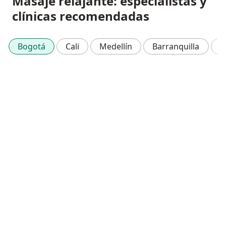
Masaje relajante: especialistas y
clínicas recomendadas
Bogotá
Cali
Medellín
Barranquilla
C