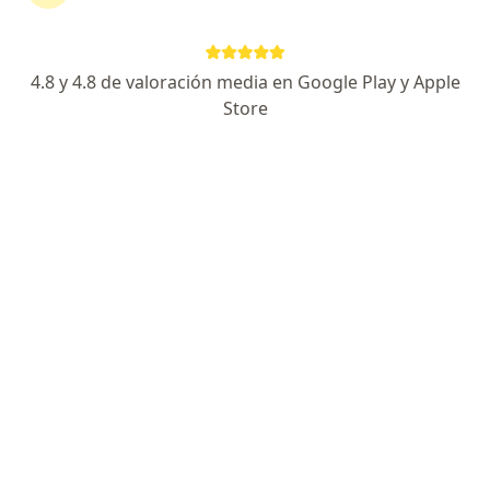
Claudia Marcela Carrillo
Terapeuta complementario
4.8 y 4.8 de valoración media en Google Play y Apple
Bogotá
Store
Reservar cita
Lina Marcela Palacios García
Fisioterapeuta, Terapeuta complementario
Palmira
Reservar cita
Erika Sánchez
Terapeuta complementario
Palmira
Lorena Salcedo Ospina Libia