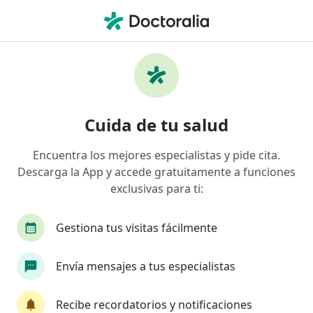
Men
¿Qué estás buscando?
Página De Inicio
Servicios
Digitopuntura
Digitopuntura - Información,
Cuida de tu salud
expertos y preguntas frecuentes
Encuentra los mejores especialistas y pide cita.
Descarga la App y accede gratuitamente a funciones
exclusivas para ti:
Información
Gestiona tus visitas fácilmente
Expertos en digitopuntura
Envía mensajes a tus especialistas
Recibe recordatorios y notificaciones