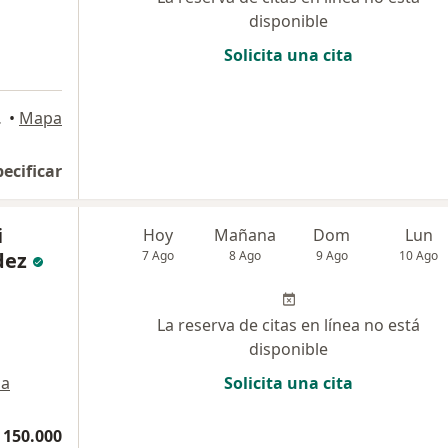
disponible
Solicita una cita
11, Cali
•
Mapa
pecificar
i
Hoy
Mañana
Dom
Lun
dez
7 Ago
8 Ago
9 Ago
10 Ago
La reserva de citas en línea no está
disponible
a
Solicita una cita
 150.000