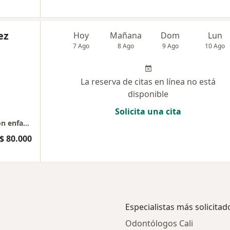
ez
Hoy
Mañana
Dom
Lun
7 Ago
8 Ago
9 Ago
10 Ago
La reserva de citas en línea no está
disponible
Solicita una cita
Psicología, orientadora familiar sistémica con enfados en constelaciones familiares, consultora en descodificacion psicobiologica
$ 80.000
Especialistas más solicitad
Odontólogos Cali