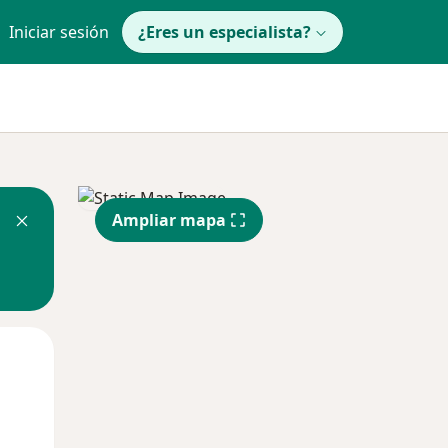
Iniciar sesión
¿Eres un especialista?
Ampliar mapa
Mar
Mié
Jue
11 Ago
12 Ago
13 Ago