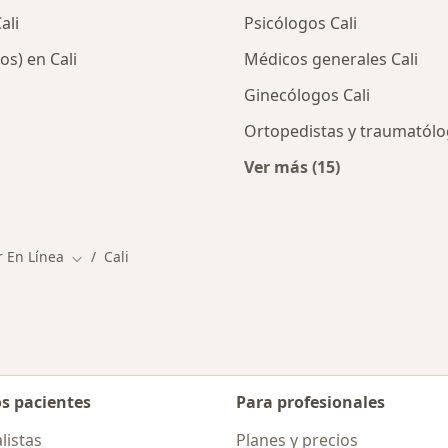
ali
Psicólogos Cali
s) en Cali
Médicos generales Cali
Ginecólogos Cali
Ortopedistas y traumatólo
Ver más (15)
os en Cali
Más en esta categor
r En Línea
Cali
Cambiar de ciudad
os pacientes
Para profesionales
listas
Planes y precios