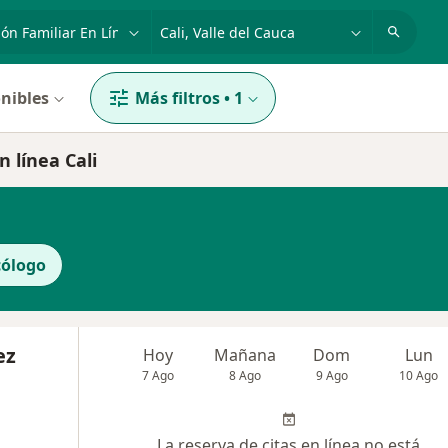
dad, enfermedad o nombre
p. ej. Bogotá
nibles
Más filtros
•
1
n línea Cali
cólogo
ez
Hoy
Mañana
Dom
Lun
7 Ago
8 Ago
9 Ago
10 Ago
La reserva de citas en línea no está