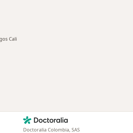
gos Cali
ía: Especialistas más solicitados
Contacto
Doctoralia - Página de inicio
Doctoralia Colombia, SAS