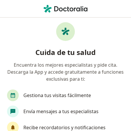
Men
Plasma Rico En Plaquetas Prp • Villavicencio, Meta
Filtros
• 1
Seguro
Mapa
Especialistas en Plasma Rico en Plaquetas
Cuida de tu salud
(PRP) Villavicencio
Encuentra los mejores especialistas y pide cita.
Descarga la App y accede gratuitamente a funciones
¿Qué especialidad estás buscando?
exclusivas para ti:
Médico estético
Médico general
Dermató
Gestiona tus visitas fácilmente
Envía mensajes a tus especialistas
Recibe recordatorios y notificaciones