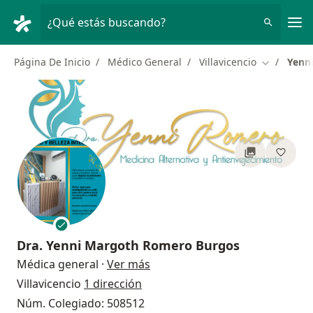
Men
¿Qué estás buscando?
Página De Inicio
Médico General
Villavicencio
Yenn
Cambiar d
Dra.
Yenni Margoth Romero Burgos
sobre las especializaciones
Médica general
·
Ver más
Villavicencio
1 dirección
Núm. Colegiado: 508512