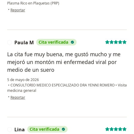
Plasma Rico en Plaquetas (PRP)
en opinión del usuario Benilda
•
Reportar
Paula M
Cita verificada
P
La cita fue muy buena, me gustó mucho y me
mejoró un montón mi enfermedad viral por
medio de un suero
5 de mayo de 2026
•
CONSULTORIO MEDICO ESPECIALIZADO DRA YENNI ROMERO
•
Visita
medicina general
en opinión del usuario Paula M
•
Reportar
Lina
Cita verificada
L