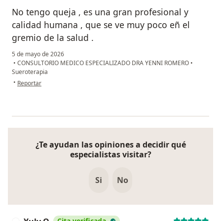
No tengo queja , es una gran profesional y
calidad humana , que se ve muy poco eñ el
gremio de la salud .
5 de mayo de 2026
•
CONSULTORIO MEDICO ESPECIALIZADO DRA YENNI ROMERO
•
Sueroterapia
en opinión del usuario Lina
•
Reportar
¿Te ayudan las opiniones a decidir qué
especialistas visitar?
Si
No
Cita verificada