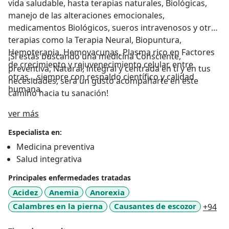
vida saludable, hasta terapias naturales, Biológicas,
manejo de las alteraciones emocionales,
medicamentos Biológicos, sueros intravenosos y otras
terapias como la Terapia Neural, Biopuntura,
Hemoterapia, Hemovacunas, Plasma rico en Factores
¡Si estás buscando una medicina Consciente,
de crecimiento y rejuvenecimiento celular, entre
preventiva, Natural, integral y centrada en ti y en tus
otras... siempre con respaldo científico y calidad
necesidades, será un gusto acompañarte en este
humana.
camino hacia tu sanación!
Acerca de mí
ver más
Especialista en:
Medicina preventiva
Salud integrativa
Principales enfermedades tratadas
Acidez
Anemia
Anorexia
a1
Calambres en la pierna
Causantes de escozor
+94