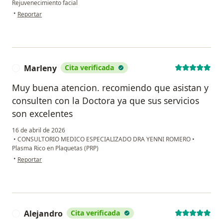
Rejuvenecimiento facial
en opinión del usuario Paula
•
Reportar
Marleny
Cita verificada
M
Muy buena atencion. recomiendo que asistan y
consulten con la Doctora ya que sus servicios
son excelentes
16 de abril de 2026
•
CONSULTORIO MEDICO ESPECIALIZADO DRA YENNI ROMERO
•
Plasma Rico en Plaquetas (PRP)
en opinión del usuario Marleny
•
Reportar
Alejandro
Cita verificada
A