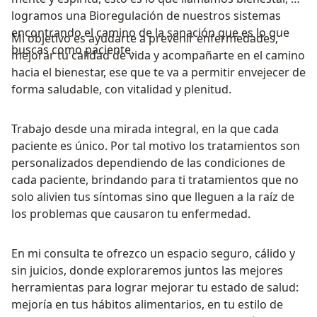
logramos una Bioregulación de nuestros sistemas
encontrando el camino de la sanación que es lo que
Mi objetivo es ayudarte a prevenir enfermedades,
buscas como paciente.
mejorar tu calidad de vida y acompañarte en el camino
hacia el bienestar, ese que te va a permitir envejecer de
forma saludable, con vitalidad y plenitud.
Trabajo desde una mirada integral, en la que cada
paciente es único. Por tal motivo los tratamientos son
personalizados dependiendo de las condiciones de
cada paciente, brindando para ti tratamientos que no
solo alivien tus síntomas sino que lleguen a la raíz de
los problemas que causaron tu enfermedad.
En mi consulta te ofrezco un espacio seguro, cálido y
sin juicios, donde exploraremos juntos las mejores
herramientas para lograr mejorar tu estado de salud:
mejoría en tus hábitos alimentarios, en tu estilo de