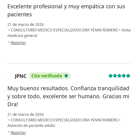
Excelente profesional y muy empática con sus
pacientes
21 de marzo de 2026
•
CONSULTORIO MEDICO ESPECIALIZADO DRA YENNI ROMERO
•
Visita
medicina general
en opinión del usuario Alejandro
•
Reportar
JPNC
Cita verificada
J
Muy buenos resultados. Confianza tranquilidad
y sobre todo, excelente ser humano. Gracias mi
Dra!
21 de marzo de 2026
•
CONSULTORIO MEDICO ESPECIALIZADO DRA YENNI ROMERO
•
Atención de paciente adulto
en opinión del usuario JPNC
•
Reportar