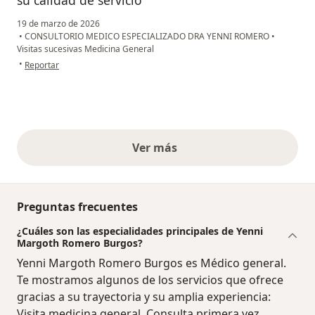
su calidad de servicio
19 de marzo de 2026
•
CONSULTORIO MEDICO ESPECIALIZADO DRA YENNI ROMERO
•
Visitas sucesivas Medicina General
en opinión del usuario Mileidy Rozo Ortiz
•
Reportar
Ver más
opiniones anteriores
Preguntas frecuentes
¿Cuáles son las especialidades principales de Yenni
Margoth Romero Burgos?
Yenni Margoth Romero Burgos es Médico general.
Te mostramos algunos de los servicios que ofrece
gracias a su trayectoria y su amplia experiencia:
Visita medicina general, Consulta primera vez,