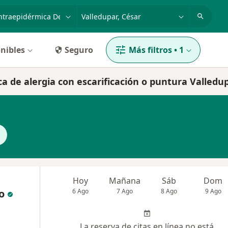
dad, enfermedad o nombre
p. ej. Bogotá
nibles
Seguro
Más filtros
•
1
a de alergia con escarificación o puntura Valledu
Hoy
Mañana
Sáb
Dom
o
6 Ago
7 Ago
8 Ago
9 Ago
La reserva de citas en línea no está