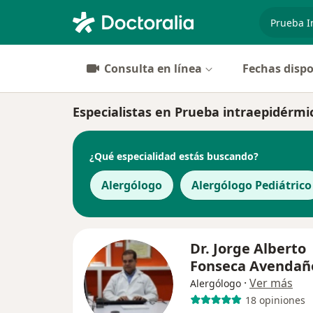
especiali
Consulta en línea
Fechas dispo
Especialistas en Prueba intraepidérmic
¿Qué especialidad estás buscando?
Alergólogo
Alergólogo Pediátrico
Dr. Jorge Alberto
Fonseca Avendañ
·
Ver más
Alergólogo
18 opiniones