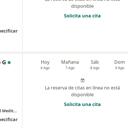
disponible
Solicita una cita
pecificar
 G
Hoy
Mañana
Sáb
Dom
6 Ago
7 Ago
8 Ago
9 Ago
La reserva de citas en línea no está
disponible
Solicita una cita
UDIAM Unidad de Inmunología y Alergia del Mediterráneo VALLEDUPAR
pecificar