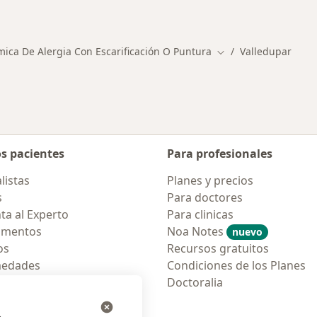
Más en esta categor
ica De Alergia Con Escarificación O Puntura
Valledupar
Cambiar de ciudad
os pacientes
Para profesionales
listas
Planes y precios
s
Para doctores
ta al Experto
Para clinicas
amentos
Noa Notes
nuevo
os
Recursos gratuitos
medades
Condiciones de los Planes
tas Frecuentes
Doctoralia
ión para móvil