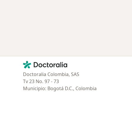
ía: Especialistas más solicitados
Contacto
Doctoralia - Página de inicio
Doctoralia Colombia, SAS
Tv 23 No. 97 - 73
Municipio: Bogotá D.C., Colombia