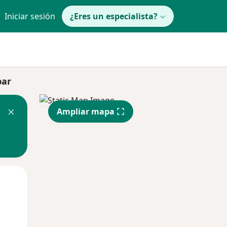
Iniciar sesión
¿Eres un especialista?
par
Ampliar mapa
Lun
Mar
Mié
10 Ago
11 Ago
12 Ago