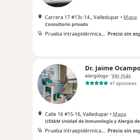
Carrera 17 #13c-14., Valledupar
•
Mapa
Consultorio privado
Prueba intraepidérmica de alergia con escarificación o puntura
Precio sin es
Dr. Jaime Ocampo
·
Ver más
Alergólogo
47 opiniones
Calle 16 #15-16, Valledupar
•
Mapa
Prueba intraepidérmica de alergia con escarificación o puntura
Precio sin es