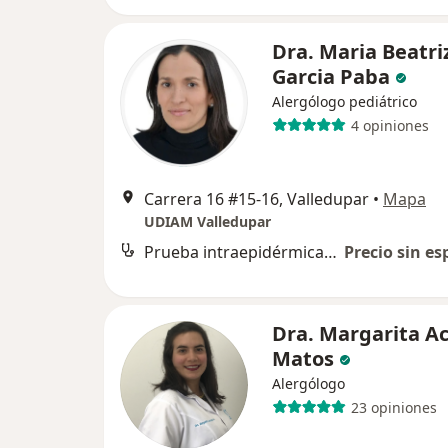
Dra. Maria Beatri
Garcia Paba
Alergólogo pediátrico
4 opiniones
Carrera 16 #15-16, Valledupar
•
Mapa
UDIAM Valledupar
Prueba intraepidérmica de alergia con escarificación o puntura
Precio sin es
Dra. Margarita A
Matos
Alergólogo
23 opiniones