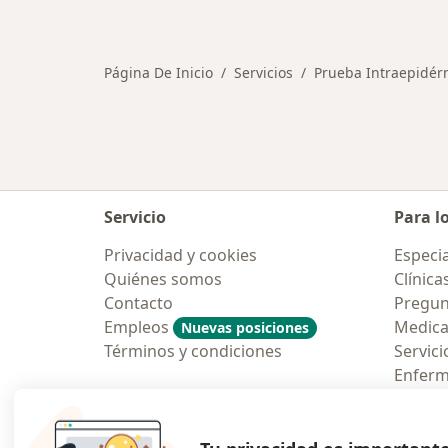
Página De Inicio
Servicios
Prueba Intraepidérm
Servicio
Para l
Privacidad y cookies
Especia
Quiénes somos
Clínica
Contacto
Pregun
Empleos
Medic
Nuevas posiciones
Términos y condiciones
Servici
Enfer
Pregun
Aplicac