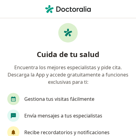
Men
¿Qué estás buscando?
Página De Inicio
Servicios
Visitas Sucesivas Alergia, Asma E Inmunología
Visitas sucesivas alergia, asma e
Cuida de tu salud
inmunología - Información,
Encuentra los mejores especialistas y pide cita.
expertos y preguntas frecuentes
Descarga la App y accede gratuitamente a funciones
exclusivas para ti:
Gestiona tus visitas fácilmente
Información
Envía mensajes a tus especialistas
Expertos en visitas sucesivas alergia, asma e
Recibe recordatorios y notificaciones