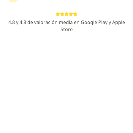
inmunología
4.8 y 4.8 de valoración media en Google Play y Apple
Daniel Helmfelt
Store
Alergólogo
Bogotá
Reservar cita
Daniel Amaya Ruiz
Alergólogo
Sabaneta
Reservar cita
Isabel Cristina Gil Belalcazar
Alergólogo
Cartagena