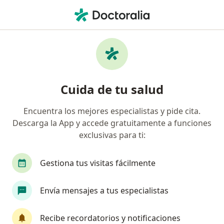
Men
Riesgos En Las Personas Mayores • Bogotá, Cundinamarca
Filtros
• 1
Seguro
Mapa
Especialistas en Riesgos en las personas
Cuida de tu salud
mayores Bogotá
Encuentra los mejores especialistas y pide cita.
Descarga la App y accede gratuitamente a funciones
¿Qué especialidad estás buscando?
exclusivas para ti:
Geriatra
Gestiona tus visitas fácilmente
Envía mensajes a tus especialistas
Recibe recordatorios y notificaciones