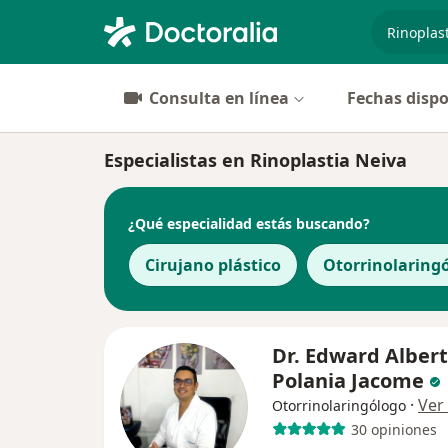
especiali
Consulta en línea
Fechas dispo
Especialistas en Rinoplastia Neiva
¿Qué especialidad estás buscando?
Cirujano plástico
Otorrinolaring
Dr. Edward Alber
Polania Jacome
·
Ver
Otorrinolaringólogo
30 opiniones