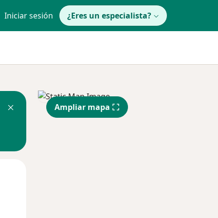
Iniciar sesión
¿Eres un especialista?
Ampliar mapa
Mar
Mié
Jue
11 Ago
12 Ago
13 Ago