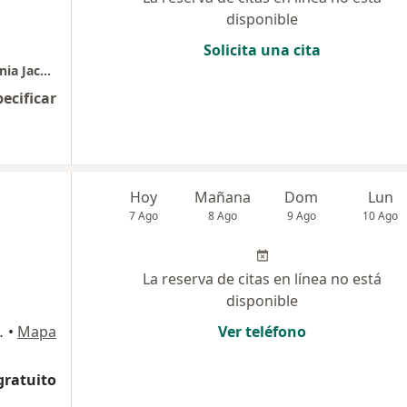
disponible
Solicita una cita
Consultorio privado dr Edward Alberto Polania Jacom
pecificar
Hoy
Mañana
Dom
Lun
7 Ago
8 Ago
9 Ago
10 Ago
La reserva de citas en línea no está
disponible
sultorio 301, Neiva
•
Mapa
Ver teléfono
gratuito