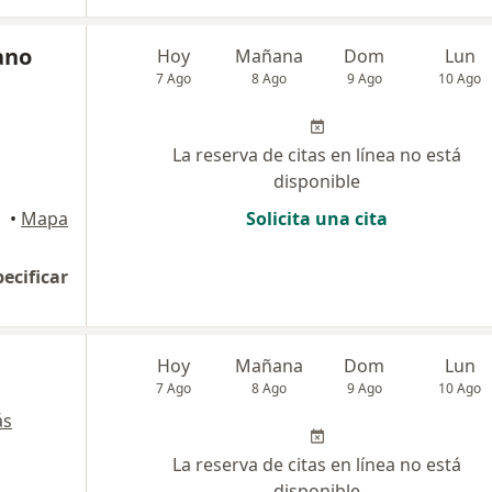
ano
Hoy
Mañana
Dom
Lun
7 Ago
8 Ago
9 Ago
10 Ago
La reserva de citas en línea no está
disponible
•
Mapa
Solicita una cita
pecificar
Hoy
Mañana
Dom
Lun
7 Ago
8 Ago
9 Ago
10 Ago
ás
La reserva de citas en línea no está
disponible