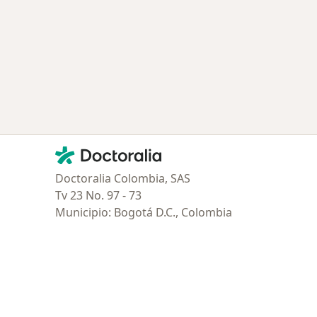
ía: Especialistas más solicitados
Contacto
Doctoralia - Página de inicio
Doctoralia Colombia, SAS
Tv 23 No. 97 - 73
Municipio: Bogotá D.C., Colombia