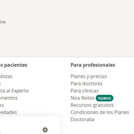
ios en Neiva
Más en esta categor
iva
 de ciudad
os pacientes
Para profesionales
listas
Planes y precios
s
Para doctores
ta al Experto
Para clinicas
amentos
Noa Notes
nuevo
os
Recursos gratuitos
medades
Condiciones de los Planes
tas Frecuentes
Doctoralia
ión para móvil