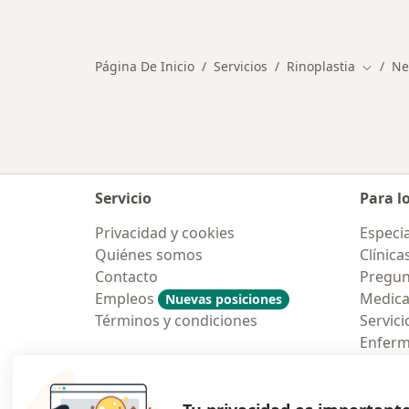
Más en esta categoría: Otros servic
Página De Inicio
Servicios
Rinoplastia
Ne
Cambiar
Servicio
Para l
Privacidad y cookies
Especia
Quiénes somos
Clínica
Contacto
Pregun
Empleos
Medic
Nuevas posiciones
Términos y condiciones
Servici
Enfer
Pregun
Aplicac