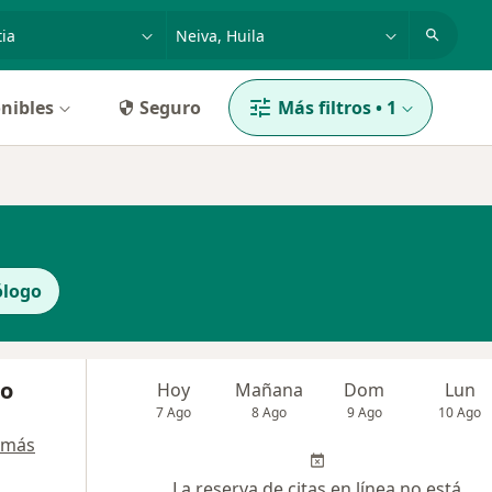
dad, enfermedad o nombre
p. ej. Bogotá
nibles
Seguro
Más filtros
•
1
ólogo
to
Hoy
Mañana
Dom
Lun
7 Ago
8 Ago
9 Ago
10 Ago
 más
La reserva de citas en línea no está