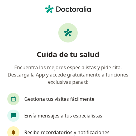
Men
¿Qué estás buscando?
Página De Inicio
Servicios
Cirugia Plástica Facial
Cirugia plástica facial -
Cuida de tu salud
Información, expertos y
preguntas frecuentes
Encuentra los mejores especialistas y pide cita.
Descarga la App y accede gratuitamente a funciones
exclusivas para ti:
Gestiona tus visitas fácilmente
Información
Pregunta al Experto
Envía mensajes a tus especialistas
Expertos en cirugia plástica facial
Recibe recordatorios y notificaciones