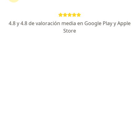
Federico G Vélez B
4.8 y 4.8 de valoración media en Google Play y Apple
Cirujano plástico
Store
Medellín
Reservar cita
Germán Enrique Cárdenas Gil
Cirujano plástico
Cali
Reservar cita
Clara Sofia Oñate Carrillo
Otorrinolaringólogo
Cartagena
Reservar cita