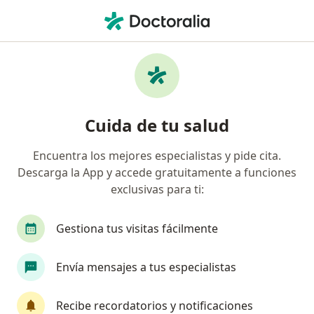
Men
Rinoplastia • Valledupar, César
Filtros
• 1
Mapa
Especialistas en Rinoplastia Valledupar
Cuida de tu salud
Encuentra los mejores especialistas y pide cita.
¿Qué especialidad estás buscando?
Descarga la App y accede gratuitamente a funciones
Cirujano maxilofacial
Cirujano plástico
M
exclusivas para ti:
Gestiona tus visitas fácilmente
Envía mensajes a tus especialistas
Recibe recordatorios y notificaciones