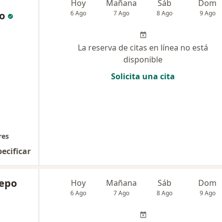
Hoy
Mañana
Sáb
Dom
o
6 Ago
7 Ago
8 Ago
9 Ago
La reserva de citas en línea no está
disponible
Solicita una cita
res
pecificar
repo
Hoy
Mañana
Sáb
Dom
6 Ago
7 Ago
8 Ago
9 Ago