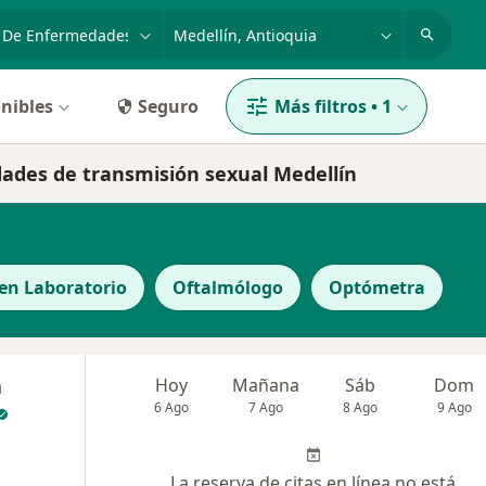
dad, enfermedad o nombre
p. ej. Bogotá
nibles
Seguro
Más filtros
•
1
dades de transmisión sexual Medellín
 en Laboratorio
Oftalmólogo
Optómetra
a
Hoy
Mañana
Sáb
Dom
6 Ago
7 Ago
8 Ago
9 Ago
La reserva de citas en línea no está