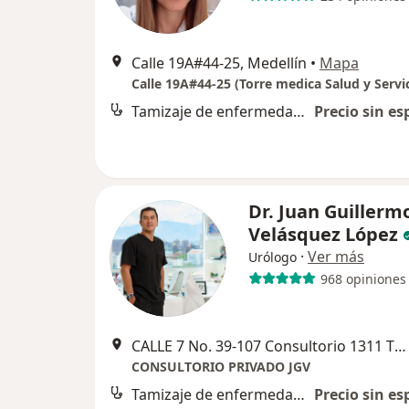
Calle 19A#44-25, Medellín
•
Mapa
Tamizaje de enfermedades de transmisión sexual
Precio sin es
Dr. Juan Guillerm
Velásquez López
·
Ver más
Urólogo
968 opiniones
CALLE 7 No. 39-107 Consultorio 1311 TORRE MEDICAL Diagonal de la entrada principal de la Clinica Medellin del Poblado, ENSEGUIDA de la Torre Intermedica., Medellín
CONSULTORIO PRIVADO JGV
Tamizaje de enfermedades de transmisión sexual
Precio sin es