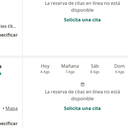
La reserva de citas en línea no está
disponible
Solicita una cita
Calle 19A#44-25 (Torre medica Salud y Servicios Clinca del Prado. Consultorio Medellín
pecificar
o
Hoy
Mañana
Sáb
Dom
6 Ago
7 Ago
8 Ago
9 Ago
La reserva de citas en línea no está
disponible
•
Mapa
Solicita una cita
pecificar