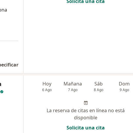
Solicita una cita
lona
pecificar
a
Hoy
Mañana
Sáb
Dom
6 Ago
7 Ago
8 Ago
9 Ago
La reserva de citas en línea no está
disponible
Solicita una cita