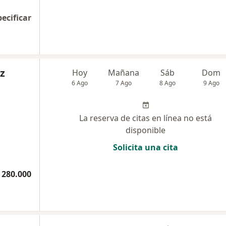
pecificar
z
Hoy
Mañana
Sáb
Dom
6 Ago
7 Ago
8 Ago
9 Ago
La reserva de citas en línea no está
disponible
Solicita una cita
 280.000