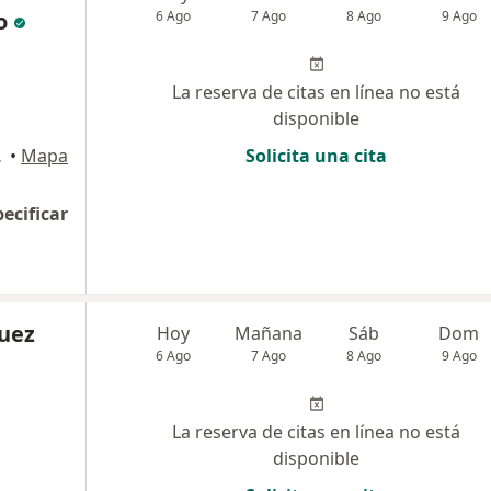
o
6 Ago
7 Ago
8 Ago
9 Ago
La reserva de citas en línea no está
disponible
l, Medellín
•
Mapa
Solicita una cita
pecificar
uez
Hoy
Mañana
Sáb
Dom
6 Ago
7 Ago
8 Ago
9 Ago
La reserva de citas en línea no está
disponible