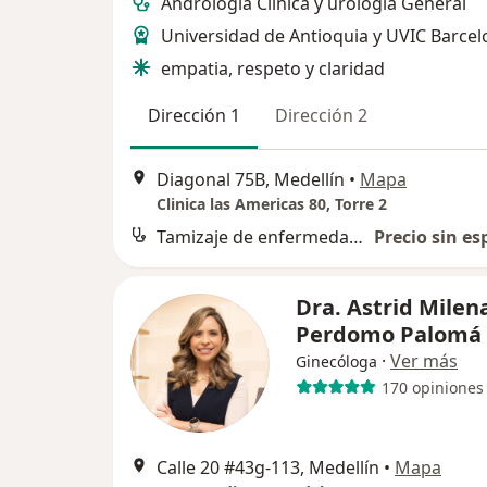
Andrologia Clinica y urologia General
Universidad de Antioquia y UVIC Barce
empatia, respeto y claridad
Dirección 1
Dirección 2
Diagonal 75B, Medellín
•
Mapa
Clinica las Americas 80, Torre 2
Tamizaje de enfermedades de transmisión sexual
Precio sin es
Dra. Astrid Milen
Perdomo Palomá
·
Ver más
Ginecóloga
170 opiniones
Calle 20 #43g-113, Medellín
•
Mapa