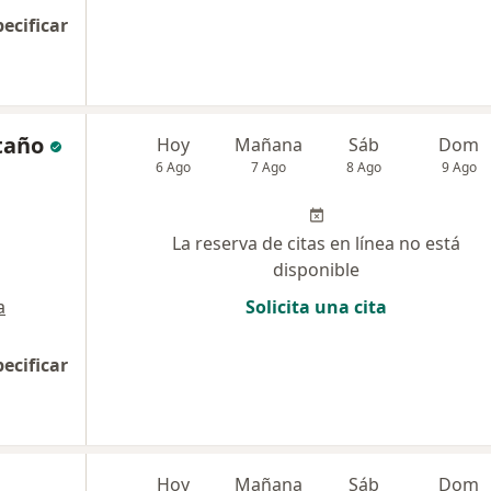
pecificar
taño
Hoy
Mañana
Sáb
Dom
6 Ago
7 Ago
8 Ago
9 Ago
La reserva de citas en línea no está
disponible
a
Solicita una cita
pecificar
Hoy
Mañana
Sáb
Dom