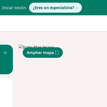
Iniciar sesión
¿Eres un especialista?
Ampliar mapa
Lun
Mar
Mié
10 Ago
11 Ago
12 Ago