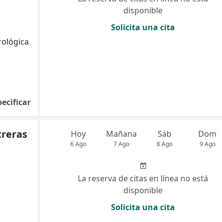
disponible
Solicita una cita
rológica
pecificar
treras
Hoy
Mañana
Sáb
Dom
6 Ago
7 Ago
8 Ago
9 Ago
La reserva de citas en línea no está
disponible
Solicita una cita