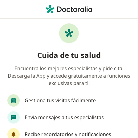
Men
Diagnóstico Y Tratamiento De Hemorragia Uterina Anormal • Medellín, Antioquia
Filtros
• 1
Seguro
Mapa
Especialistas en Diagnóstico y tratamiento
Cuida de tu salud
de hemorragia uterina anormal Medellín
Encuentra los mejores especialistas y pide cita.
Descarga la App y accede gratuitamente a funciones
¿Qué especialidad estás buscando?
exclusivas para ti:
Ginecólogo
Internista
Nutricionista
Gestiona tus visitas fácilmente
Envía mensajes a tus especialistas
Recibe recordatorios y notificaciones