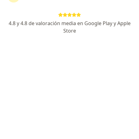
4.8 y 4.8 de valoración media en Google Play y Apple
Store
Dr. Guillermo Fernando Rodriguez
Restrepo
·
Ver más
Ortopedista y traumatólogo
55 opiniones
Calle 7 # 39-107 Torre Medical Consultorio 609, Medellín
•
Mapa
Torre Medical Consulta Presencial Consultorio 609
Tratamiento con Plasma Enriquecido de Plaquetas para tendinopatias y procesos inflamatorios crónicos
Precio sin especificar
Este especialista no ofrece reserva de cita en línea en esta dirección.
Solicita una cita