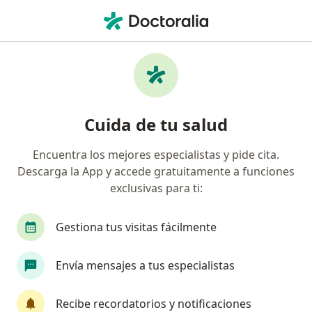
Men
Tratamiento Con Plasma Enriquecido De Plaquetas Para Tendinopatias Y Procesos Inflamatorios Crónicos • Medellín, Antioquia
Filtros
• 1
Seguro
Mapa
Especialistas en Tratamiento con Plasma
Cuida de tu salud
Enriquecido de Plaquetas para
tendinopatias y procesos inflamatorios
Encuentra los mejores especialistas y pide cita.
crónicos Medellín
Descarga la App y accede gratuitamente a funciones
exclusivas para ti:
¿Qué especialidad estás buscando?
Gestiona tus visitas fácilmente
Ortopedista y Traumatólogo
Anestesiólogo
Envía mensajes a tus especialistas
Recibe recordatorios y notificaciones