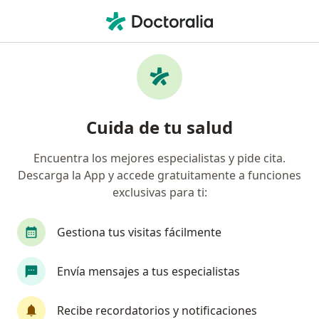
Men
Tratamiento De Diabetes • Valledupar, César
Filtros
• 1
Mapa
Especialistas en Tratamiento de diabetes
Cuida de tu salud
Valledupar
Encuentra los mejores especialistas y pide cita.
Descarga la App y accede gratuitamente a funciones
¿Qué especialidad estás buscando?
exclusivas para ti:
Médico general
Internista
Gestiona tus visitas fácilmente
Envía mensajes a tus especialistas
Recibe recordatorios y notificaciones