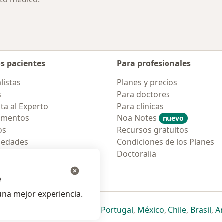
os pacientes
Para profesionales
listas
Planes y precios
s
Para doctores
ta al Experto
Para clinicas
amentos
Noa Notes
nuevo
os
Recursos gratuitos
medades
Condiciones de los Planes
tas Frecuentes
Doctoralia
ión para móvil
e
na mejor experiencia.
ueva pestaña
en una nueva pestaña
e abre en una nueva pestaña
se abre en una nueva pestaña
se abre en una nueva pestaña
se abre en una nueva pestaña
se abre en una nueva p
se abre en una
se abre e
se
Italia
,
Deutschland
,
Česko
,
Portugal
,
México
,
Chile
,
Brasil
,
A