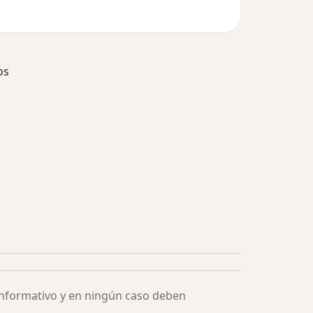
os
ía: Especialistas más solicitados
informativo y en ningún caso deben