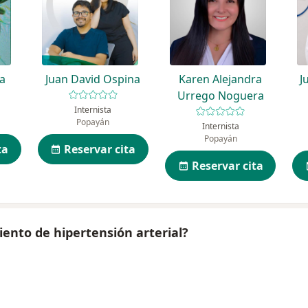
ra
Juan David Ospina
Karen Alejandra
J
Urrego Noguera
Internista
Popayán
Internista
Popayán
ta
Reservar cita
Reservar cita
ento de hipertensión arterial?