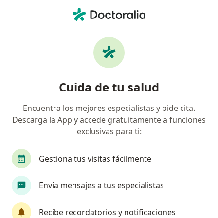
Men
Visita Cirugía Cardiovascular • Cartagena, Bolívar
Filtros
• 1
Seguro
Mapa
Especialistas en Visita Cirugía
Cuida de tu salud
Cardiovascular Cartagena
Encuentra los mejores especialistas y pide cita.
Descarga la App y accede gratuitamente a funciones
¿Qué especialidad estás buscando?
exclusivas para ti:
Cirujano cardiovascular
Cirujano general
Gestiona tus visitas fácilmente
Envía mensajes a tus especialistas
Recibe recordatorios y notificaciones