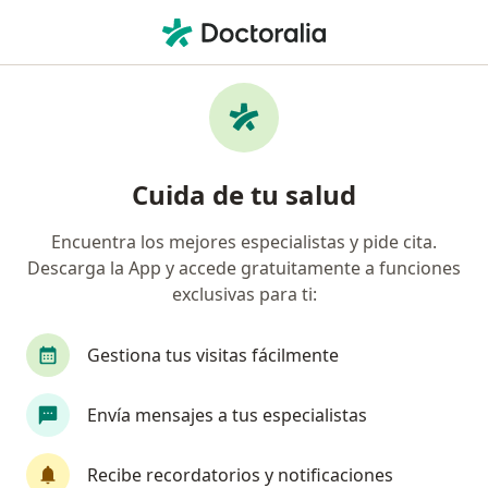
Men
Médico General • Cartagena, Bolívar
Filtros
Seguro
Mapa
Médicos generales en Cartagena
Cuida de tu salud
Encuentra los mejores especialistas y pide cita.
¿Cuál es tu compañía aseguradora?
Descarga la App y accede gratuitamente a funciones
Allianz Seguros S.A.
Coomeva Medicina Prepag
exclusivas para ti:
Gestiona tus visitas fácilmente
Envía mensajes a tus especialistas
Recibe recordatorios y notificaciones