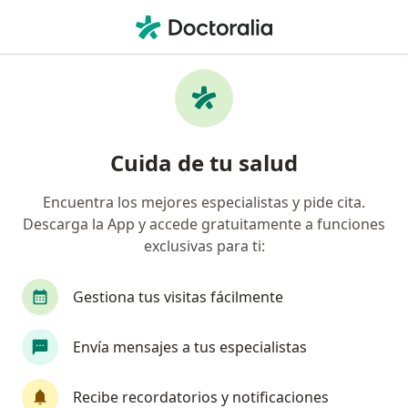
Men
Visita Ginecología Y Obstetrícia • Valledupar, César
Filtros
• 1
Seguro
Mapa
Especialistas en Visita Ginecología y
Cuida de tu salud
Obstetrícia Valledupar
Encuentra los mejores especialistas y pide cita.
Descarga la App y accede gratuitamente a funciones
¿Qué especialidad estás buscando?
exclusivas para ti:
Ginecólogo
Médico general
Gestiona tus visitas fácilmente
Envía mensajes a tus especialistas
Recibe recordatorios y notificaciones