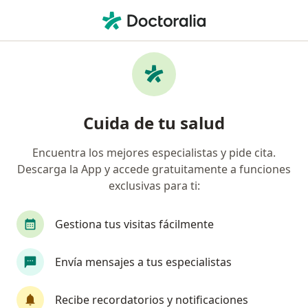
Men
Visita Ortopedia Y Traumatología • Barranquilla, Atlántico
Filtros
• 1
Seguro
Mapa
Especialistas en Visita Ortopedia y
Cuida de tu salud
Traumatología Barranquilla
Encuentra los mejores especialistas y pide cita.
Descarga la App y accede gratuitamente a funciones
¿Qué especialidad estás buscando?
exclusivas para ti:
Ortopedista y Traumatólogo
Médico general
Gestiona tus visitas fácilmente
Envía mensajes a tus especialistas
Recibe recordatorios y notificaciones