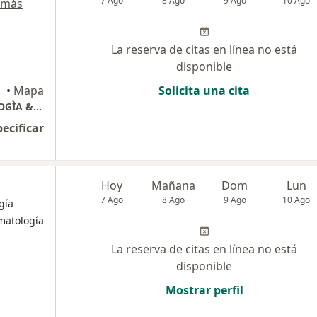
7 Ago
8 Ago
9 Ago
10 Ago
 más
La reserva de citas en línea no está
disponible
•
Mapa
Solicita una cita
DRA DIOSA MURILLO, OTORRINOLARINGOLOGÌA & ESTÉTICA FACIAL
pecificar
Hoy
Mañana
Dom
Lun
7 Ago
8 Ago
9 Ago
10 Ago
gía
matología
La reserva de citas en línea no está
disponible
Mostrar perfil