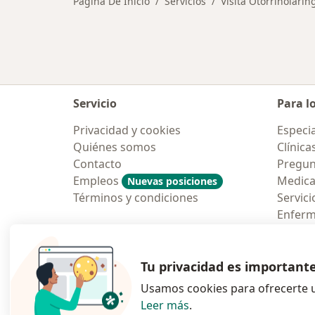
Página De Inicio
Servicios
Visita Otorrinolarin
Servicio
Para l
Privacidad y cookies
Especia
Quiénes somos
Clínica
Contacto
Pregun
Empleos
Medic
Nuevas posiciones
Términos y condiciones
Servici
Enfer
Pregun
Aplicac
Tu privacidad es important
Usamos cookies para ofrecerte u
Leer más
.
se abre en una n
se abre 
s
Polska
,
Türkiye
,
España
,