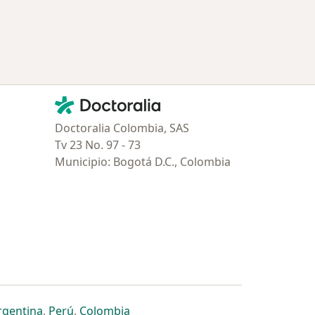
Contacto
Doctoralia - Página de inicio
Doctoralia Colombia, SAS
Tv 23 No. 97 - 73
Municipio: Bogotá D.C., Colombia
estaña
 nueva pestaña
n una nueva pestaña
 abre en una nueva pestaña
se abre en una nueva pestaña
se abre en una nueva pestaña
se abre en una nueva pestaña
rgentina
,
Perú
,
Colombia