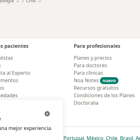
gología
Chía
Cambiar de ciudad
Cambiar de ciudad
os pacientes
Para profesionales
listas
Planes y precios
s
Para doctores
ta al Experto
Para clinicas
amentos
Noa Notes
nuevo
os
Recursos gratuitos
medades
Condiciones de los Planes
tas Frecuentes
Doctoralia
ión para móvil
e
na mejor experiencia.
ueva pestaña
en una nueva pestaña
e abre en una nueva pestaña
se abre en una nueva pestaña
se abre en una nueva pestaña
se abre en una nueva pestaña
se abre en una nueva p
se abre en una
se abre e
se
Italia
,
Deutschland
,
Česko
,
Portugal
,
México
,
Chile
,
Brasil
,
A