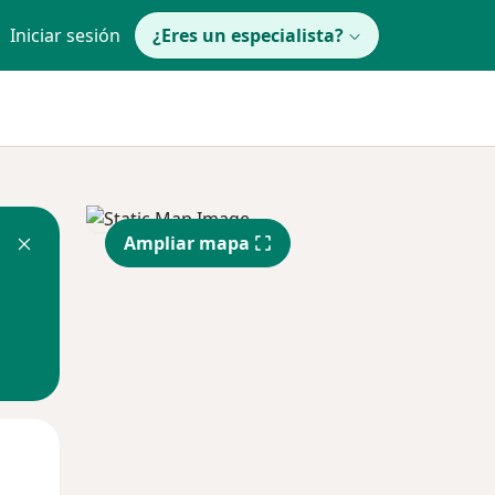
Iniciar sesión
¿Eres un especialista?
Ampliar mapa
Mar
Mié
Jue
11 Ago
12 Ago
13 Ago