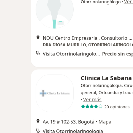
·
Ver
Otorrinolaringólogo
NOU Centro Empresarial, Consultorio 203 . Km 5 Vía Chía - Cajicá. . @rejuvenbydiosam, Chía
Visita Otorrinolaringología
Precio sin es
Clinica La Sabana
Otorrinolaringología, Ciru
general, Ortopedia y trau
·
Ver más
20 opiniones
Av. 19 # 102-53, Bogotá
•
Mapa
Visita Otorrinolaringología