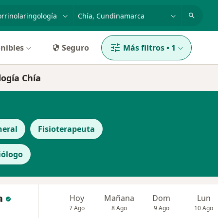
dad, enfermedad o nombre
p. ej. Bogotá
nibles
Seguro
Más filtros
•
1
logía Chía
neral
Fisioterapeuta
iólogo
a
Hoy
Mañana
Dom
Lun
7 Ago
8 Ago
9 Ago
10 Ago