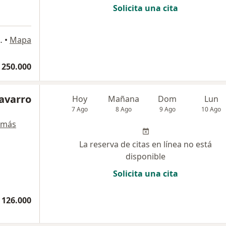
Solicita una cita
RESARIAL SABANA PARK, Chía
•
Mapa
 250.000
avarro
Hoy
Mañana
Dom
Lun
7 Ago
8 Ago
9 Ago
10 Ago
 más
La reserva de citas en línea no está
disponible
Solicita una cita
 126.000