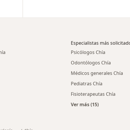
Especialistas más solicitad
hía
Psicólogos Chía
Odontólogos Chía
Médicos generales Chía
Pediatras Chía
Fisioterapeutas Chía
Ver más (15)
ios en Chía
Más en esta categor