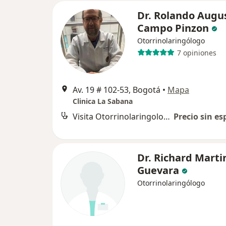
Dr. Rolando Augu
Campo Pinzon
Otorrinolaringólogo
7 opiniones
Av. 19 # 102-53, Bogotá
•
Mapa
Clinica La Sabana
Visita Otorrinolaringología
Precio sin es
Dr. Richard Marti
Guevara
Otorrinolaringólogo