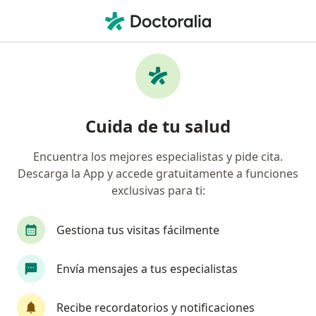
Men
Urólogo • Chía, Cundinamarca
Filtros
Seguro
Mapa
Urólogos en Chía
Cuida de tu salud
Encuentra los mejores especialistas y pide cita.
¿Cuál es tu compañía aseguradora?
Descarga la App y accede gratuitamente a funciones
Suramericana S.A.
Allianz Seguros S.A.
Co
exclusivas para ti:
Gestiona tus visitas fácilmente
Envía mensajes a tus especialistas
Recibe recordatorios y notificaciones