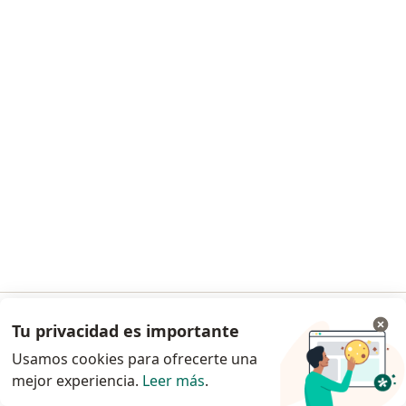
Dr. Santiago Rodriguez Garzon
Urólogo
Calle 167 N 72 - 07, Bogotá
•
Mapa
Clínica del Country La Colina
Visita Urología
Precio sin especificar
Este especialista no ofrece reserva de cita en línea en esta dirección.
Tu privacidad es importante
Ir a la app
Solicita una cita
Usamos cookies para ofrecerte una
mejor experiencia.
Leer más
.
Continuar en el navegador