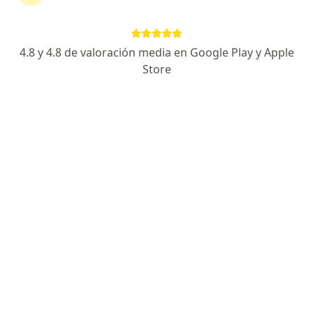
·
Ver más
Gastroenterólogo, Hepatólogo
132 opiniones
4.8 y 4.8 de valoración media en Google Play y Apple
Dirección
En línea
Store
Cl. 163a #13B-60, Bogotá
•
Mapa
Fundación Cardio Infantil
Visita Gastroenterología
desde $ 250.000
Este especialista no ofrece reserva de cita en línea en esta dirección.
Solicita una cita