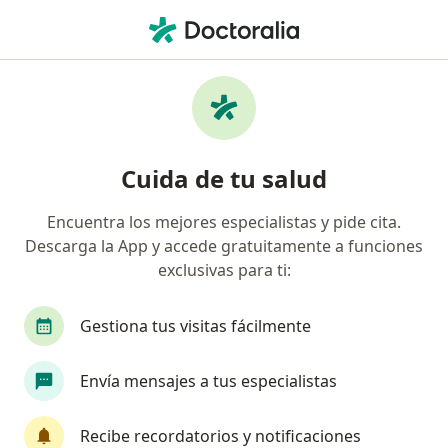
Men
Gastroenterólogo • Chía, Cundinamarca
Filtros
Seguro
Mapa
Gastroenterólogos en Chía
Cuida de tu salud
Encuentra los mejores especialistas y pide cita.
¿Cuál es tu compañía aseguradora?
Descarga la App y accede gratuitamente a funciones
exclusivas para ti:
Gestiona tus visitas fácilmente
Envía mensajes a tus especialistas
Recibe recordatorios y notificaciones
Dra. Diana Carolina Salinas Gómez