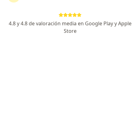
Nutricionista
7 opiniones
4.8 y 4.8 de valoración media en Google Play y Apple
Dirección
En línea
Store
Carrera 13 142-71, Bogotá
•
Mapa
Asesoría nutricional en nutrición deportiva, adulto mayor y errores innatos del metabolismo (EIM), con atención en consultorio, presencial a domicilio y modalidad online.
Asesoría nutricional
desde $ 140.000
Este especialista no ofrece reserva de cita en línea en esta dirección.
Solicita una cita