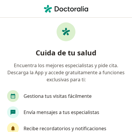
Men
Nutricionista • Chía, Cundinamarca
Filtros
Seguro
Mapa
Nutricionistas en Chía
Cuida de tu salud
Encuentra los mejores especialistas y pide cita.
¿Cuál es tu compañía aseguradora?
Descarga la App y accede gratuitamente a funciones
exclusivas para ti:
Gestiona tus visitas fácilmente
Envía mensajes a tus especialistas
Recibe recordatorios y notificaciones
Dra. Dorian Patricia Lugo Gil