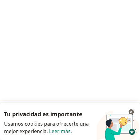
Dra. Sofia Pelaez Salazar
·
Ver más
Nutricionista
19 opiniones
Nutrición Deportiva - Recomposición corporal
Nutricionista Dietista - Universidad CES
Empatia, acompañamiento, respeto y motivación
Asesoría nutricional online
$ 180.000
Este especialista no ofrece reserva de cita en línea en esta dirección.
Solicita una cita
Tu privacidad es importante
Ir a la app
Usamos cookies para ofrecerte una
mejor experiencia.
Leer más
.
Continuar en el navegador