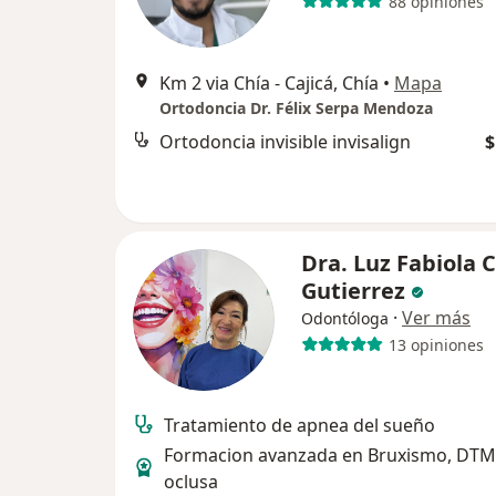
88 opiniones
Km 2 via Chía - Cajicá, Chía
•
Mapa
Ortodoncia Dr. Félix Serpa Mendoza
Ortodoncia invisible invisalign
$
Dra. Luz Fabiola 
Gutierrez
·
Ver más
Odontóloga
13 opiniones
Tratamiento de apnea del sueño
Formacion avanzada en Bruxismo, DTM 
oclusa