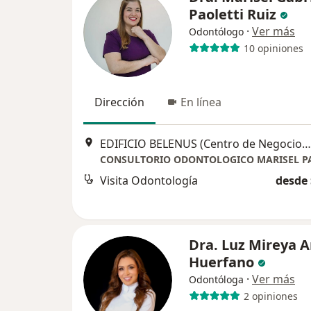
Paoletti Ruiz
·
Ver más
Odontólogo
10 opiniones
Dirección
En línea
EDIFICIO BELENUS (Centro de Negocios): Km 2 Vía Cájica Chía Costado Occidental. Cons 213. (frente a Fontanar) Chía – Cundinamarca, Chía
Visita Odontología
desde 
Dra. Luz Mireya A
Huerfano
·
Ver más
Odontóloga
2 opiniones