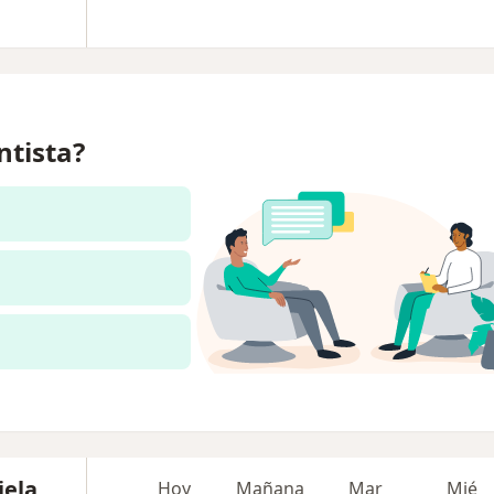
ntista?
iela
Hoy
Mañana
Mar
Mié