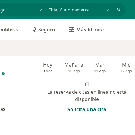
dad, enfermedad o nombre
p. ej. Bogotá
nibles
Seguro
Más filtros
Hoy
Mañana
Mar
Mié
9 Ago
10 Ago
11 Ago
12 Ago
La reserva de citas en línea no está
disponible
cas
Solicita una cita