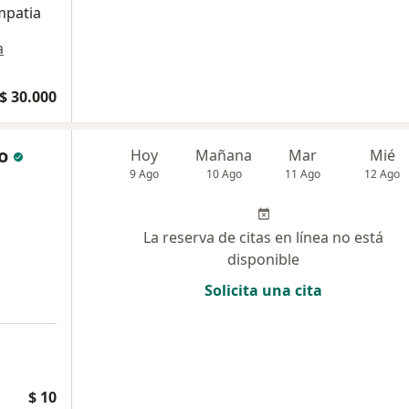
mpatia
a
$ 30.000
o
Hoy
Mañana
Mar
Mié
9 Ago
10 Ago
11 Ago
12 Ago
La reserva de citas en línea no está
disponible
Solicita una cita
$ 10