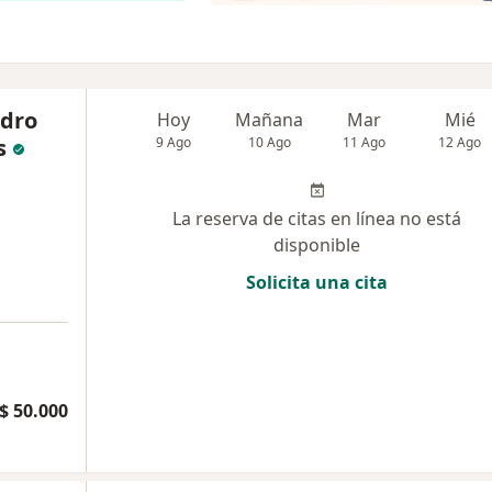
ndro
Hoy
Mañana
Mar
Mié
s
9 Ago
10 Ago
11 Ago
12 Ago
La reserva de citas en línea no está
disponible
Solicita una cita
a
$ 50.000