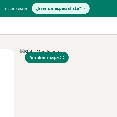
Iniciar sesión
¿Eres un especialista?
Jue
Vie
Sáb
Ampliar mapa
13 Ago
14 Ago
15 Ago