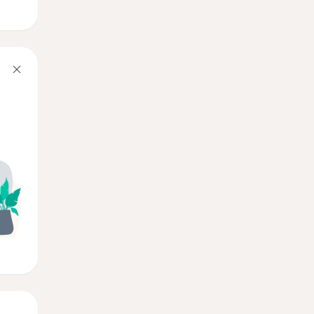
Jue
Vie
Sáb