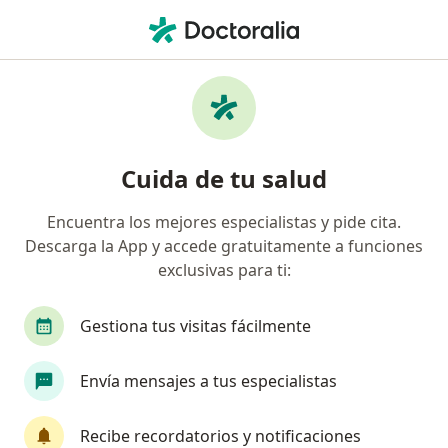
Men
Urólogo • Ciudad Bolívar, Bogotá, Cundinamarca
Filtros
Seguro
Mapa
Urólogos en Ciudad Bolívar, Bogotá
Cuida de tu salud
Encuentra los mejores especialistas y pide cita.
¿Cuál es tu compañía aseguradora?
Descarga la App y accede gratuitamente a funciones
Compañía De Medicina Prepagada Colsanitas S.A.
exclusivas para ti:
Gestiona tus visitas fácilmente
Envía mensajes a tus especialistas
Recibe recordatorios y notificaciones