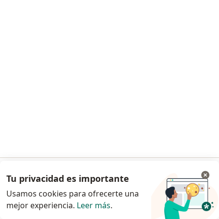
Dr. Manuel Francisco Sierra Ciodaro
Urólogo
16 opiniones
Dirección
En línea 1
En línea 2
Cra. 13 No. 49-30/40
•
Mapa
Clínica de Marly
Visita Urología
$ 250.000
Este especialista no ofrece reserva de cita en línea en esta dirección.
Solicita una cita
Tu privacidad es importante
Ir a la app
Usamos cookies para ofrecerte una
mejor experiencia.
Leer más
.
Continuar en el navegador