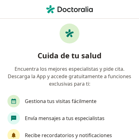
Men
Urólogo • Usaquén, Bogotá, Cundinamarca
Filtros
Seguro
Mapa
Urólogos en Usaquén, Bogotá
Cuida de tu salud
Encuentra los mejores especialistas y pide cita.
¿Cuál es tu compañía aseguradora?
Descarga la App y accede gratuitamente a funciones
Compañía De Medicina Prepagada Colsanitas S.A.
exclusivas para ti:
Gestiona tus visitas fácilmente
Envía mensajes a tus especialistas
Recibe recordatorios y notificaciones