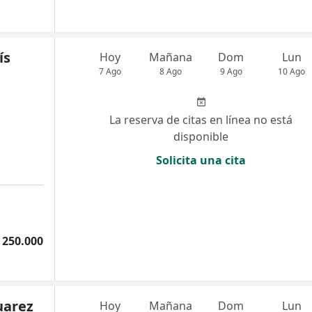
ís
Hoy
Mañana
Dom
Lun
7 Ago
8 Ago
9 Ago
10 Ago
La reserva de citas en línea no está
disponible
Solicita una cita
a
 250.000
uarez
Hoy
Mañana
Dom
Lun