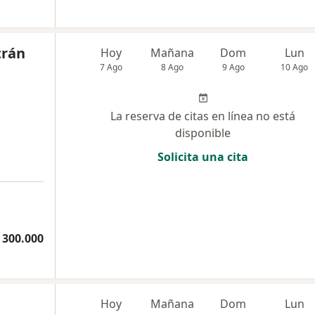
trán
Hoy
Mañana
Dom
Lun
7 Ago
8 Ago
9 Ago
10 Ago
La reserva de citas en línea no está
disponible
Solicita una cita
 300.000
Hoy
Mañana
Dom
Lun