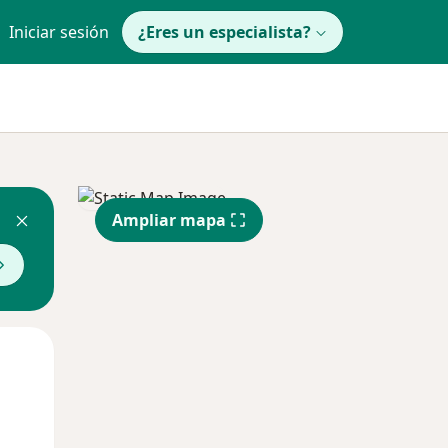
Iniciar sesión
¿Eres un especialista?
Ampliar mapa
Mar
Mié
Jue
11 Ago
12 Ago
13 Ago