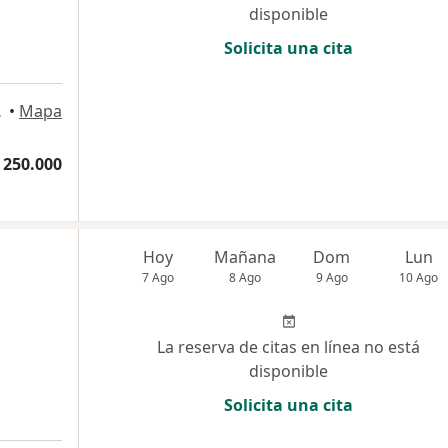
disponible
Solicita una cita
artagena
•
Mapa
 250.000
Hoy
Mañana
Dom
Lun
7 Ago
8 Ago
9 Ago
10 Ago
La reserva de citas en línea no está
disponible
Solicita una cita