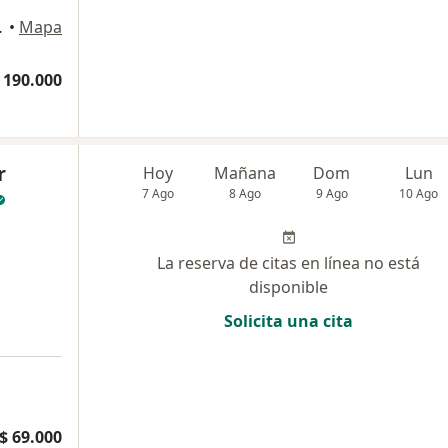
pa, Cartagena
•
Mapa
 190.000
r
Hoy
Mañana
Dom
Lun
7 Ago
8 Ago
9 Ago
10 Ago
La reserva de citas en línea no está
disponible
Solicita una cita
a
$ 69.000