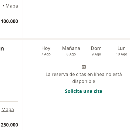
artagena
•
Mapa
 100.000
on
Hoy
Mañana
Dom
Lun
7 Ago
8 Ago
9 Ago
10 Ago
La reserva de citas en línea no está
disponible
Solicita una cita
•
Mapa
 250.000