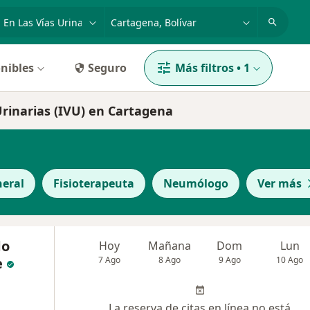
dad, enfermedad o nombre
p. ej. Bogotá
nibles
Seguro
Más filtros
•
1
 Urinarias (IVU) en Cartagena
neral
Fisioterapeuta
Neumólogo
Ver más
do
Hoy
Mañana
Dom
Lun
e
7 Ago
8 Ago
9 Ago
10 Ago
La reserva de citas en línea no está