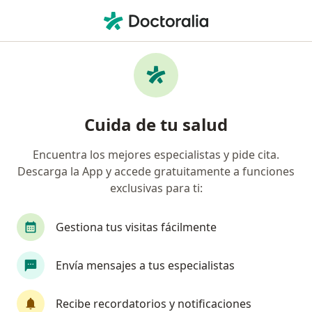
Men
Urólogo • Pereira, Risaralda
Filtros
Seguro:
Colmedica Medicina P
Urólogos recomendados de Colmedica
Cuida de tu salud
Medicina Prepagada S.A. en Pereira
Encuentra los mejores especialistas y pide cita.
Descarga la App y accede gratuitamente a funciones
exclusivas para ti:
Gestiona tus visitas fácilmente
Envía mensajes a tus especialistas
Destacado
Dr. Mauricio Alejandro Medina Rico
Recibe recordatorios y notificaciones
·
Ver más
Urólogo, Sexólogo