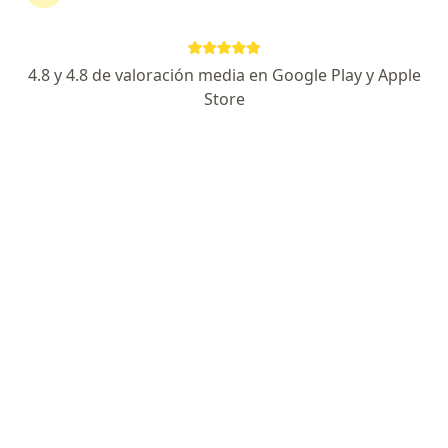
185 opiniones
Dirección 1
Dirección 2
En línea
4.8 y 4.8 de valoración media en Google Play y Apple
Store
Calle 14 # 43B-146, El Poblado, Medellín, Antioquia, Colombia - Piso 1 consultorio 108-109 de consulta externa, Medellín
•
Mapa
Consultorio Privado de Urología Dr César Alberto Duarte Niño
Acepta Colmedica Medicina Prepagada S.A.
Visita Urología
Este especialista no ofrece reserva de cita en línea en esta dirección.
Solicita una cita