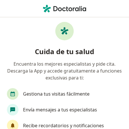
Men
Urólogo • Medellín, Antioquia
Filtros
Seguro:
Colmedica Medicina P
Urólogos recomendados de Colmedica
Cuida de tu salud
Medicina Prepagada S.A. en Medellín
Encuentra los mejores especialistas y pide cita.
Descarga la App y accede gratuitamente a funciones
exclusivas para ti:
Gestiona tus visitas fácilmente
Envía mensajes a tus especialistas
Destacado
Dr. Cesar Alberto Duarte Niño
Recibe recordatorios y notificaciones
·
Ver más
Urólogo