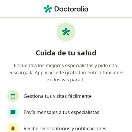
Men
Urólogo • Palmira, Valle del Cauca
Filtros
Seguro
Mapa
Urólogos en Palmira
Cuida de tu salud
Encuentra los mejores especialistas y pide cita.
¿Cuál es tu compañía aseguradora?
Descarga la App y accede gratuitamente a funciones
Coomeva Medicina Prepagada S.A.
exclusivas para ti:
Gestiona tus visitas fácilmente
Envía mensajes a tus especialistas
Recibe recordatorios y notificaciones