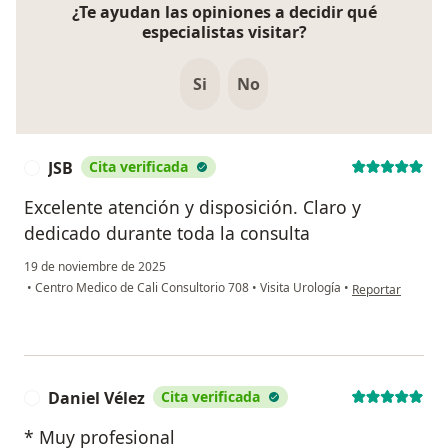
¿Te ayudan las opiniones a decidir qué
especialistas visitar?
Si
No
JSB
Cita verificada
J
Excelente atención y disposición. Claro y
dedicado durante toda la consulta
19 de noviembre de 2025
en opinión del us
•
Centro Medico de Cali Consultorio 708
•
Visita Urología
•
Reportar
Daniel Vélez
Cita verificada
D
* Muy profesional