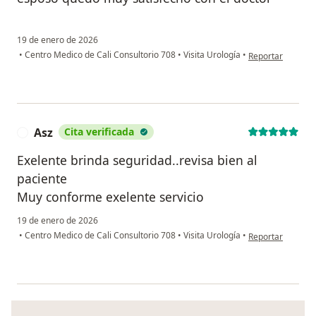
19 de enero de 2026
en opinión del u
•
Centro Medico de Cali Consultorio 708
•
Visita Urología
•
Reportar
Asz
Cita verificada
A
Exelente brinda seguridad..revisa bien al
paciente
Muy conforme exelente servicio
19 de enero de 2026
en opinión del us
•
Centro Medico de Cali Consultorio 708
•
Visita Urología
•
Reportar