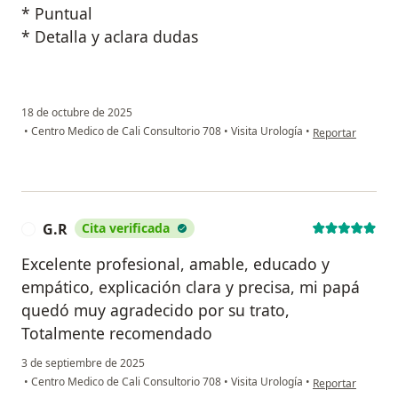
* Puntual
* Detalla y aclara dudas
18 de octubre de 2025
en opinión del us
•
Centro Medico de Cali Consultorio 708
•
Visita Urología
•
Reportar
G.R
Cita verificada
G
Excelente profesional, amable, educado y
empático, explicación clara y precisa, mi papá
quedó muy agradecido por su trato,
Totalmente recomendado
3 de septiembre de 2025
en opinión del us
•
Centro Medico de Cali Consultorio 708
•
Visita Urología
•
Reportar