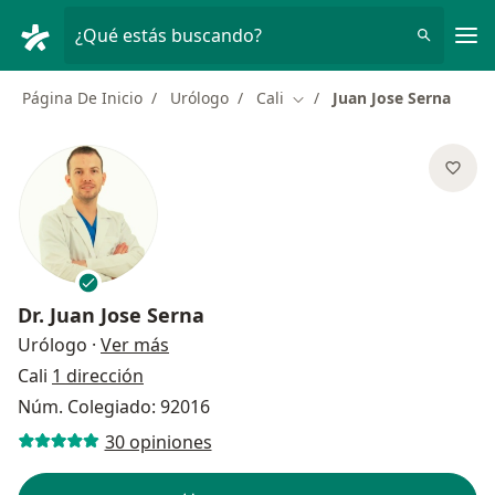
Men
¿Qué estás buscando?
Página De Inicio
Urólogo
Cali
Juan Jose Serna
Cambiar de ciudad
Dr.
Juan Jose Serna
sobre las especializaciones
Urólogo
·
Ver más
Cali
1 dirección
Núm. Colegiado: 92016
30 opiniones