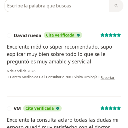
Busca en opiniones
David rueda
Cita verificada
D
Excelente médico súper recomendado, supo
explicar muy bien sobre todo lo que se le
preguntó es muy amable y servicial
6 de abril de 2026
en opinión del us
•
Centro Medico de Cali Consultorio 708
•
Visita Urología
•
Reportar
VM
Cita verificada
V
Excelente la consulta aclaro todas las dudas mi
esposo quedó muy satisfecho con el doctor