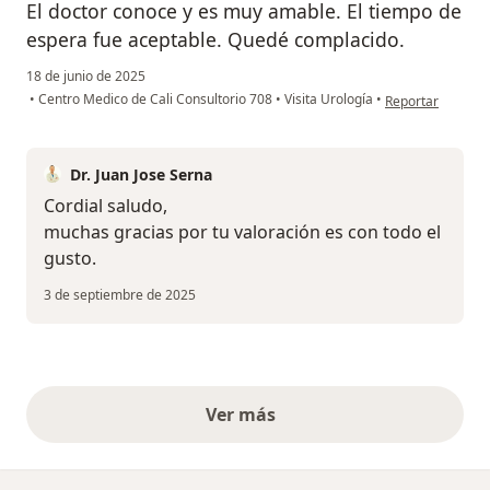
El doctor conoce y es muy amable. El tiempo de
espera fue aceptable. Quedé complacido.
18 de junio de 2025
en opinión del u
•
Centro Medico de Cali Consultorio 708
•
Visita Urología
•
Reportar
Dr. Juan Jose Serna
Cordial saludo,
muchas gracias por tu valoración es con todo el
gusto.
3 de septiembre de 2025
Ver más
opiniones anteriores