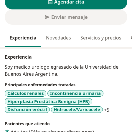
Agendar cita
Enviar mensaje
Experiencia
Novedades
Servicios y precios
Experiencia
Soy medico urologo egresado de la Universidad de
Buenos Aires Argentina.
Principales enfermedades tratadas
Cálculos renales
Incontinencia urinaria
Hiperplasia Prostática Benigna (HPB)
a11y_sr_m
Disfunción eréctil
Hidrocele/Varicocele
+5
Pacientes que atiendo
Adultos (Sólo en algunas direcciones)