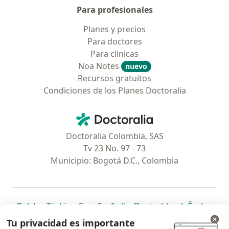
Para profesionales
Planes y precios
Para doctores
Para clinicas
Noa Notes
nuevo
Recursos gratuitos
Condiciones de los Planes Doctoralia
Contacto
Doctoralia - Página de inicio
Doctoralia Colombia, SAS
Tv 23 No. 97 - 73
Municipio: Bogotá D.C., Colombia
se abre en una nueva pestaña
se abre en una nueva pestaña
se abre en una nueva pestaña
se abre en una nueva pes
se abre en 
se a
Polska
,
Türkiye
,
España
,
Italia
,
Deutschland
,
Česko
,
se abre en una nueva pestaña
se abre en una nueva pestaña
se abre en una nueva pestaña
se abre en una nueva p
se abre en 
se abr
Portugal
,
México
,
Chile
,
Brasil
,
Argentina
,
Perú
,
Tu privacidad es importante