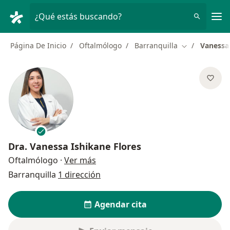
Men
¿Qué estás buscando?
Página De Inicio
Oftalmólogo
Barranquilla
Vanessa 
Cambiar de c
Dra.
Vanessa Ishikane Flores
sobre las especializaciones
Oftalmólogo
·
Ver más
Barranquilla
1 dirección
Agendar cita