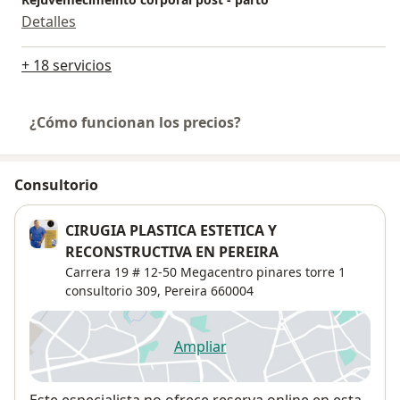
Detalles
+ 18 servicios
¿Cómo funcionan los precios?
Consultorio
CIRUGIA PLASTICA ESTETICA Y
RECONSTRUCTIVA EN PEREIRA
Carrera 19 # 12-50 Megacentro pinares torre 1
consultorio 309,
Pereira
660004
Ampliar
se abre en una nueva pestañ
Disponibilidad
Este especialista no ofrece reserva online en esta