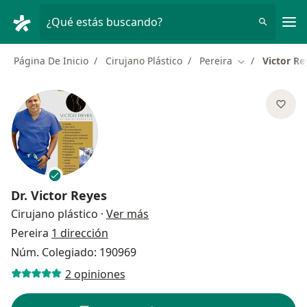
Men
¿Qué estás buscando?
Página De Inicio
Cirujano Plástico
Pereira
Victor Re
Cambiar de ci
Dr.
Victor Reyes
sobre las especializaciones
Cirujano plástico
·
Ver más
Pereira
1 dirección
Núm. Colegiado: 190969
2 opiniones