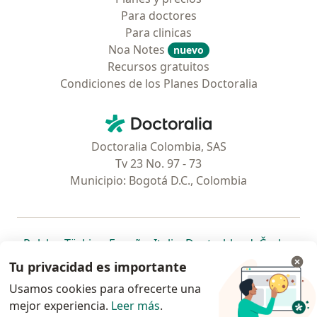
Para doctores
Para clinicas
Noa Notes
nuevo
Recursos gratuitos
Condiciones de los Planes Doctoralia
Contacto
Doctoralia - Página de inicio
Doctoralia Colombia, SAS
Tv 23 No. 97 - 73
Municipio: Bogotá D.C., Colombia
se abre en una nueva pestaña
se abre en una nueva pestaña
se abre en una nueva pestaña
se abre en una nueva pes
se abre en 
se a
Polska
,
Türkiye
,
España
,
Italia
,
Deutschland
,
Česko
,
se abre en una nueva pestaña
se abre en una nueva pestaña
se abre en una nueva pestaña
se abre en una nueva p
se abre en 
se abr
Portugal
,
México
,
Chile
,
Brasil
,
Argentina
,
Perú
,
Tu privacidad es importante
se abre en una nueva pe
Colombia
Usamos cookies para ofrecerte una
mejor experiencia.
www.doctoralia.co © 2026 - Encuentra tu
Leer más
.