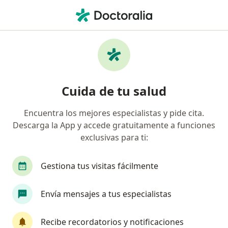
Men
¿Qué estás buscando?
Página De Inicio
Psicólogo
Armenia
Walter Wilches
Cambiar de ciudad
Cuida de tu salud
Encuentra los mejores especialistas y pide cita.
Descarga la App y accede gratuitamente a funciones
exclusivas para ti:
Walter Wilches
sobre las especializaciones
Psicólogo
·
Ver más
Gestiona tus visitas fácilmente
Armenia
1 dirección
Envía mensajes a tus especialistas
Información de contacto
Recibe recordatorios y notificaciones