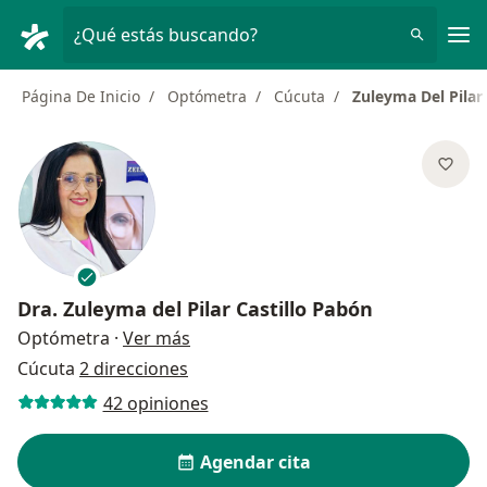
Men
¿Qué estás buscando?
Página De Inicio
Optómetra
Cúcuta
Zuleyma Del Pilar
Dra.
Zuleyma del Pilar Castillo Pabón
sobre las especializaciones
Optómetra
·
Ver más
Cúcuta
2 direcciones
42 opiniones
Agendar cita