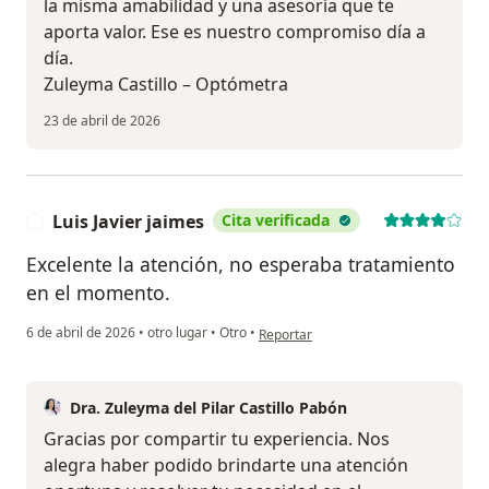
la misma amabilidad y una asesoría que te
aporta valor. Ese es nuestro compromiso día a
día.
Zuleyma Castillo – Optómetra
23 de abril de 2026
Luis Javier jaimes
Cita verificada
L
Excelente la atención, no esperaba tratamiento
en el momento.
en opinión del usuario Luis Javier jaim
6 de abril de 2026
•
otro lugar
•
Otro
•
Reportar
Dra. Zuleyma del Pilar Castillo Pabón
Gracias por compartir tu experiencia. Nos
alegra haber podido brindarte una atención