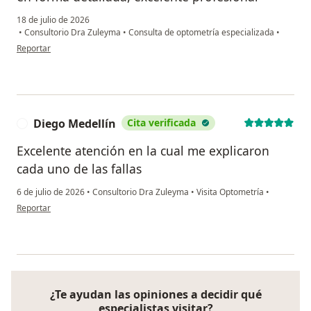
18 de julio de 2026
•
Consultorio Dra Zuleyma
•
Consulta de optometría especializada
•
en opinión del usuario Erika Mora
Reportar
Diego Medellín
Cita verificada
D
Excelente atención en la cual me explicaron
cada uno de las fallas
6 de julio de 2026
•
Consultorio Dra Zuleyma
•
Visita Optometría
•
en opinión del usuario Diego Medellín
Reportar
¿Te ayudan las opiniones a decidir qué
especialistas visitar?