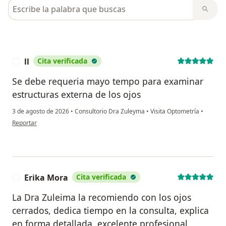
Busca en opiniones
ll
Cita verificada
L
Se debe requeria mayo tempo para examinar
estructuras externa de los ojos
3 de agosto de 2026
•
Consultorio Dra Zuleyma
•
Visita Optometría
•
en opinión del usuario ll
Reportar
Erika Mora
Cita verificada
E
La Dra Zuleima la recomiendo con los ojos
cerrados, dedica tiempo en la consulta, explica
en forma detallada, excelente profesional