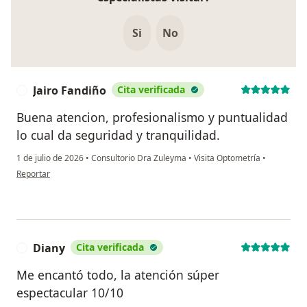
Si
No
Jairo Fandiño
Cita verificada
J
Buena atencion, profesionalismo y puntualidad
lo cual da seguridad y tranquilidad.
1 de julio de 2026
•
Consultorio Dra Zuleyma
•
Visita Optometría
•
en opinión del usuario Jairo Fandiño
Reportar
Diany
Cita verificada
D
Me encantó todo, la atención súper
espectacular 10/10