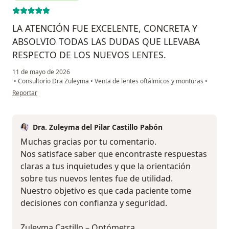
LA ATENCIÓN FUE EXCELENTE, CONCRETA Y
ABSOLVIO TODAS LAS DUDAS QUE LLEVABA
RESPECTO DE LOS NUEVOS LENTES.
11 de mayo de 2026
•
Consultorio Dra Zuleyma
•
Venta de lentes oftálmicos y monturas
•
en opinión del usuario WOLFGANG AUGUSTO PAEZ SUZ
Reportar
Dra. Zuleyma del Pilar Castillo Pabón
Muchas gracias por tu comentario.
Nos satisface saber que encontraste respuestas
claras a tus inquietudes y que la orientación
sobre tus nuevos lentes fue de utilidad.
Nuestro objetivo es que cada paciente tome
decisiones con confianza y seguridad.
Zuleyma Castillo – Optómetra