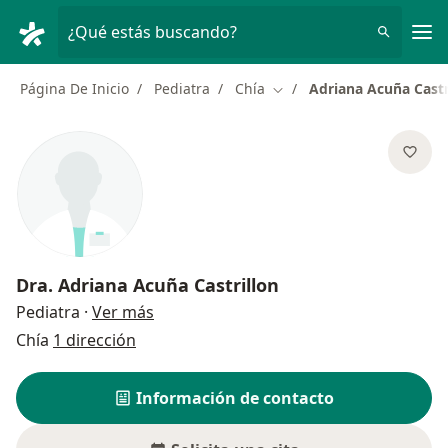
Men
¿Qué estás buscando?
Página De Inicio
Pediatra
Chía
Adriana Acuña Castr
Cambiar de ciudad
Dra.
Adriana Acuña Castrillon
sobre las especializaciones
Pediatra
·
Ver más
Chía
1 dirección
Información de contacto