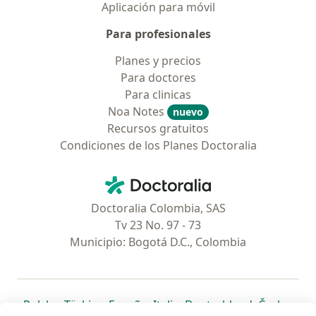
Aplicación para móvil
Para profesionales
Planes y precios
Para doctores
Para clinicas
Noa Notes
nuevo
Recursos gratuitos
Condiciones de los Planes Doctoralia
Contacto
Doctoralia - Página de inicio
Doctoralia Colombia, SAS
Tv 23 No. 97 - 73
Municipio: Bogotá D.C., Colombia
se abre en una nueva pestaña
se abre en una nueva pestaña
se abre en una nueva pestaña
se abre en una nueva pes
se abre en 
se a
Polska
,
Türkiye
,
España
,
Italia
,
Deutschland
,
Česko
,