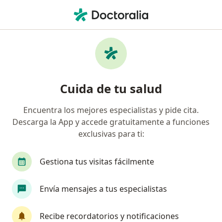
Men
Neumonía • Chía, Cundinamarca
Filtros
• 1
Seguro
Mapa
Especialistas en Neumonía en Chía
Cuida de tu salud
Encuentra los mejores especialistas y pide cita.
¿Qué especialidad estás buscando?
Descarga la App y accede gratuitamente a funciones
Pediatra
Internista
Neumólogo
exclusivas para ti:
Gestiona tus visitas fácilmente
Envía mensajes a tus especialistas
Recibe recordatorios y notificaciones