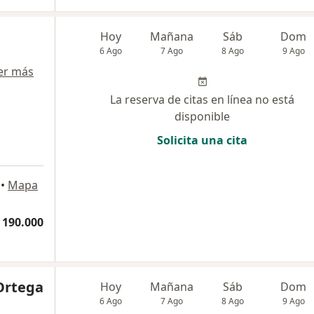
Hoy
Mañana
Sáb
Dom
6 Ago
7 Ago
8 Ago
9 Ago
er más
La reserva de citas en línea no está
disponible
Solicita una cita
•
Mapa
 190.000
Ortega
Hoy
Mañana
Sáb
Dom
6 Ago
7 Ago
8 Ago
9 Ago