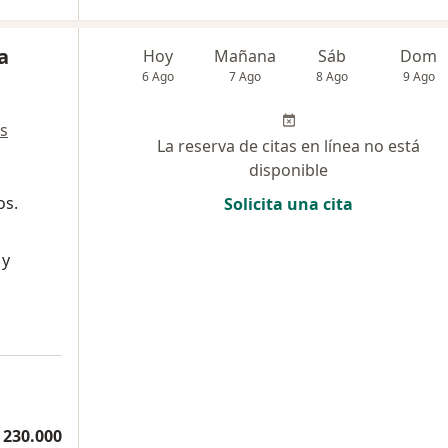
a
Hoy
Mañana
Sáb
Dom
6 Ago
7 Ago
8 Ago
9 Ago
s
La reserva de citas en línea no está
disponible
os.
Solicita una cita
 y
 230.000