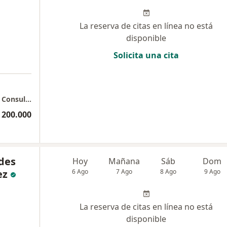
La reserva de citas en línea no está
disponible
Solicita una cita
Consulta pediatría Dra. María Lucía Ortega - Consultorio 303
 200.000
des
Hoy
Mañana
Sáb
Dom
ez
6 Ago
7 Ago
8 Ago
9 Ago
La reserva de citas en línea no está
disponible