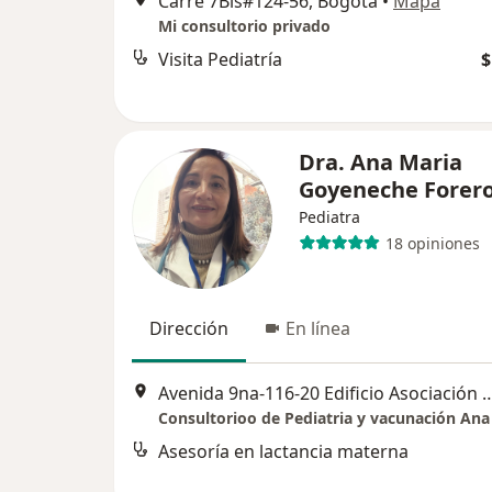
Carre 7Bis#124-56, Bogotá
•
Mapa
Mi consultorio privado
Visita Pediatría
$
Dra. Ana Maria
Goyeneche Forer
Pediatra
18 opiniones
Dirección
En línea
Avenida 9na-116-20 Edificio Asociación Médica de los And
Asesoría en lactancia materna