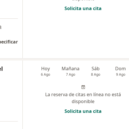
Solicita una cita
a
pecificar
l
Hoy
Mañana
Sáb
Dom
6 Ago
7 Ago
8 Ago
9 Ago
La reserva de citas en línea no está
disponible
Solicita una cita