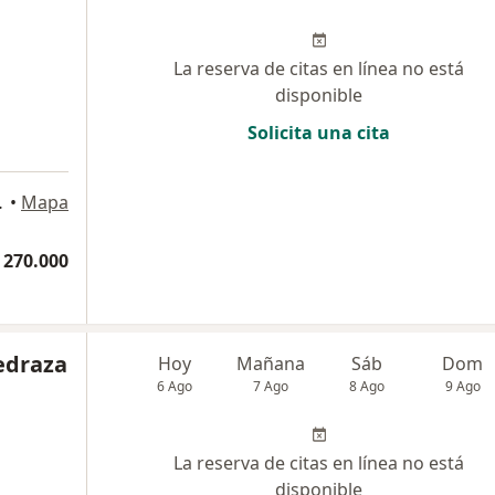
La reserva de citas en línea no está
disponible
Solicita una cita
orio 505, Bogotá
•
Mapa
 270.000
edraza
Hoy
Mañana
Sáb
Dom
6 Ago
7 Ago
8 Ago
9 Ago
La reserva de citas en línea no está
disponible