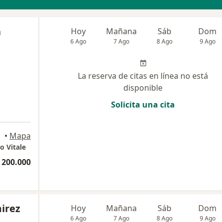
a
Hoy
Mañana
Sáb
Dom
6 Ago
7 Ago
8 Ago
9 Ago
La reserva de citas en línea no está
disponible
Solicita una cita
•
Mapa
o Vitale
 200.000
irez
Hoy
Mañana
Sáb
Dom
6 Ago
7 Ago
8 Ago
9 Ago