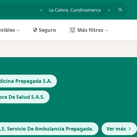
dad, enfermedad o nombre
p. ej. Bogotá
nibles
Seguro
Más filtros
icina Prepagada S.A.
a De Salud S.A.S.
.S. Servicio De Ambulancia Prepagada.
Ver más