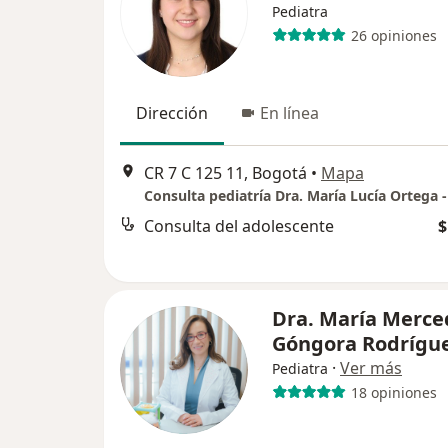
Pediatra
26 opiniones
Dirección
En línea
CR 7 C 125 11, Bogotá
•
Mapa
Consulta del adolescente
$
Dra. María Merce
Góngora Rodrígu
·
Ver más
Pediatra
18 opiniones