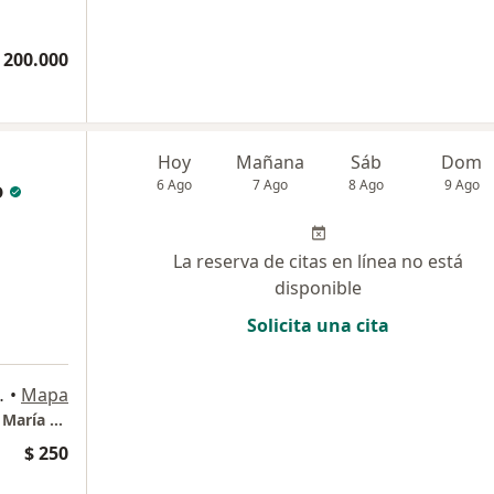
 200.000
Hoy
Mañana
Sáb
Dom
o
6 Ago
7 Ago
8 Ago
9 Ago
La reserva de citas en línea no está
disponible
Solicita una cita
es Consultorio 316, Bogotá
•
Mapa
Consultorioo de Pediatria y vacunación Ana María Goyeneche Forero
$ 250