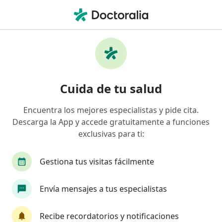
Men
Enfermedad Del Reflujo Gastroesofágico - Bebé • Chía, Cundinamarca
Filtros
• 1
Seguro
Mapa
Especialistas en Enfermedad del Reflujo
Cuida de tu salud
Gastroesofágico - Bebé en Chía
Encuentra los mejores especialistas y pide cita.
Descarga la App y accede gratuitamente a funciones
¿Qué especialidad estás buscando?
exclusivas para ti:
Pediatra
Gestiona tus visitas fácilmente
Envía mensajes a tus especialistas
Recibe recordatorios y notificaciones