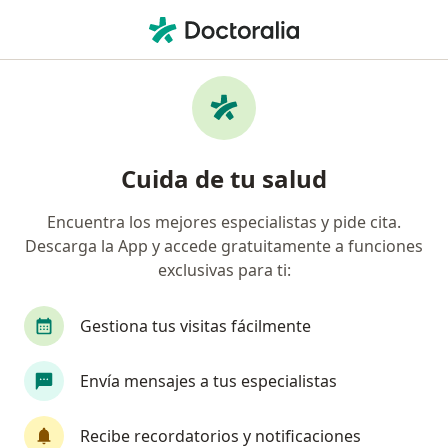
Men
Dermatitis Atópica • Chía, Cundinamarca
Filtros
• 1
Seguro
Mapa
Especialistas en Dermatitis atópica en Chía
Cuida de tu salud
Encuentra los mejores especialistas y pide cita.
¿Qué especialidad estás buscando?
Descarga la App y accede gratuitamente a funciones
Pediatra
Dermatólogo
exclusivas para ti:
Gestiona tus visitas fácilmente
Envía mensajes a tus especialistas
Recibe recordatorios y notificaciones