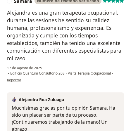
Samara
Número de teléfono verificado
S
Alejandra es una gran terapeuta ocupacional,
durante las sesiones he sentido su calidez
humana, profesionalismo y experiencia. Es
organizada y cumple con los tiempos
establecidos, también ha tenido una excelente
comunicación con diferentes especialistas para
mi caso.
17 de agosto de 2025
•
Edificio Quantum Consultorio 208
•
Visita Terapia Ocupacional
•
en opinión del usuario Samara
Reportar
Alejandra Roa Zuluaga
Muchísimas gracias por tu opinión Samara. Ha
sido un placer ser parte de tu proceso.
¡Continuaremos trabajando de la mano! Un
abrazo