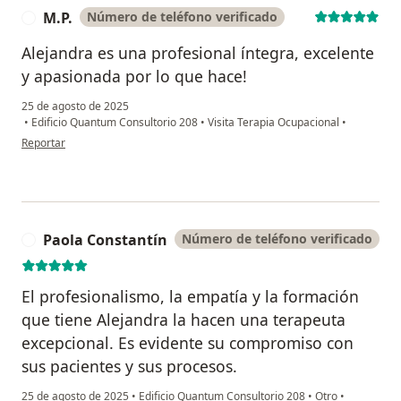
M.P.
Número de teléfono verificado
M
Alejandra es una profesional íntegra, excelente
y apasionada por lo que hace!
25 de agosto de 2025
•
Edificio Quantum Consultorio 208
•
Visita Terapia Ocupacional
•
en opinión del usuario M.P.
Reportar
Paola Constantín
Número de teléfono verificado
P
El profesionalismo, la empatía y la formación
que tiene Alejandra la hacen una terapeuta
excepcional. Es evidente su compromiso con
sus pacientes y sus procesos.
25 de agosto de 2025
•
Edificio Quantum Consultorio 208
•
Otro
•