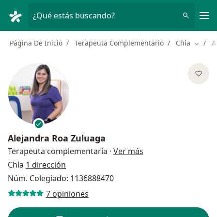
Men
¿Qué estás buscando?
Página De Inicio
Terapeuta Complementario
Chía
A
Cambia
Alejandra Roa Zuluaga
sobre las especializ
Terapeuta complementaria
·
Ver más
Chía
1 dirección
Núm. Colegiado: 1136888470
7 opiniones