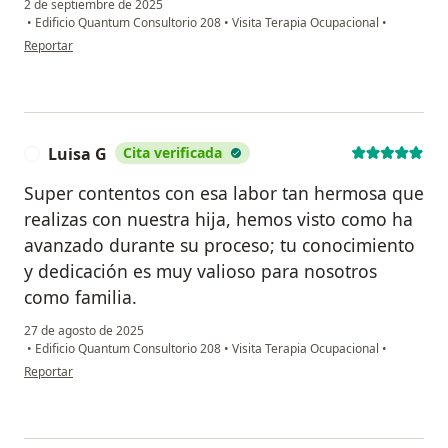
2 de septiembre de 2025
•
Edificio Quantum Consultorio 208
•
Visita Terapia Ocupacional
•
en opinión del usuario Gabriela Lomanto
Reportar
Luisa G
Cita verificada
L
Super contentos con esa labor tan hermosa que
realizas con nuestra hija, hemos visto como ha
avanzado durante su proceso; tu conocimiento
y dedicación es muy valioso para nosotros
como familia.
27 de agosto de 2025
•
Edificio Quantum Consultorio 208
•
Visita Terapia Ocupacional
•
en opinión del usuario Luisa G
Reportar