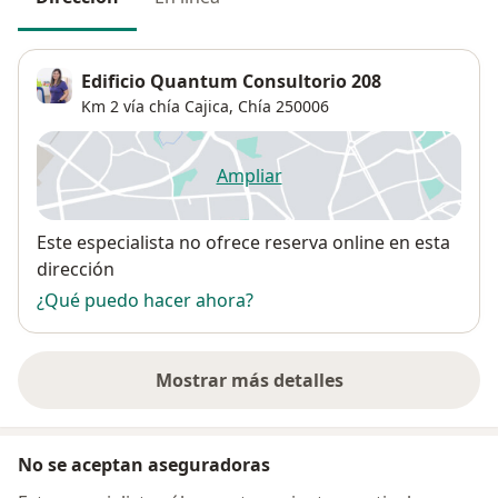
Edificio Quantum Consultorio 208
Km 2 vía chía Cajica,
Chía
250006
Ampliar
se abre en una nueva pestañ
Disponibilidad
Este especialista no ofrece reserva online en esta
dirección
¿Qué puedo hacer ahora?
Mostrar más detalles
sobre la dirección
No se aceptan aseguradoras