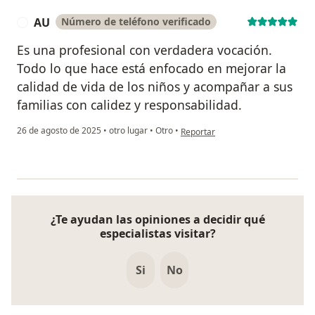
AU
Número de teléfono verificado
A
Es una profesional con verdadera vocación.
Todo lo que hace está enfocado en mejorar la
calidad de vida de los niños y acompañar a sus
familias con calidez y responsabilidad.
en opinión del usuario AU
26 de agosto de 2025
•
otro lugar
•
Otro
•
Reportar
¿Te ayudan las opiniones a decidir qué
especialistas visitar?
Si
No