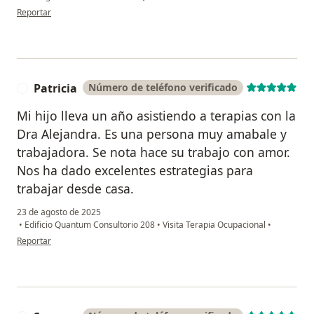
en opinión del usuario Paola Constantín
Reportar
Patricia
Número de teléfono verificado
P
Mi hijo lleva un año asistiendo a terapias con la
Dra Alejandra. Es una persona muy amabale y
trabajadora. Se nota hace su trabajo con amor.
Nos ha dado excelentes estrategias para
trabajar desde casa.
23 de agosto de 2025
•
Edificio Quantum Consultorio 208
•
Visita Terapia Ocupacional
•
en opinión del usuario Patricia
Reportar