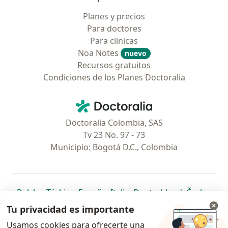
Planes y precios
Para doctores
Para clinicas
Noa Notes
nuevo
Recursos gratuitos
Condiciones de los Planes Doctoralia
Contacto
Doctoralia - Página de inicio
Doctoralia Colombia, SAS
Tv 23 No. 97 - 73
Municipio: Bogotá D.C., Colombia
se abre en una nueva pestaña
se abre en una nueva pestaña
se abre en una nueva pestaña
se abre en una nueva pes
se abre en 
se a
Polska
,
Türkiye
,
España
,
Italia
,
Deutschland
,
Česko
,
se abre en una nueva pestaña
se abre en una nueva pestaña
se abre en una nueva pestaña
se abre en una nueva p
se abre en 
se abr
Portugal
,
México
,
Chile
,
Brasil
,
Argentina
,
Perú
,
Tu privacidad es importante
se abre en una nueva pe
Colombia
Usamos cookies para ofrecerte una