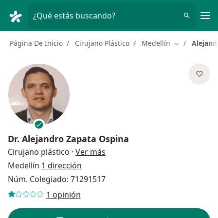
Men
¿Qué estás buscando?
Página De Inicio
Cirujano Plástico
Medellín
Alejand
Cambiar de c
Dr.
Alejandro Zapata Ospina
sobre las especializaciones
Cirujano plástico
·
Ver más
Medellín
1 dirección
Núm. Colegiado: 71291517
1 opinión