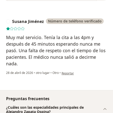
Susana Jiménez
Número de teléfono verificado
S
Muy mal servicio. Tenía la cita a las 4pm y
después de 45 minutos esperando nunca me
pasó. Una falta de respeto con el tiempo de los
pacientes. El médico nunca salió a decirme
nada.
en opinión del usuario Susana Jimén
28 de abril de 2026
•
otro lugar
•
Otro
•
Reportar
Preguntas frecuentes
¿Cuáles son las especialidades principales de
Alejandro Zapata Ospina?