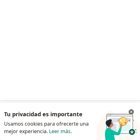
Dr. Alejandro Monsalve Trespalacios
Cirujano plástico
Calle 2 Sur 46 55 Cons 318 Clínica Las Vegas, Medellín
•
Mapa
Consultorio privado
Este especialista no ofrece reserva de cita en línea en esta dirección.
Solicita una cita
Tu privacidad es importante
Ir a la app
Usamos cookies para ofrecerte una
mejor experiencia.
Leer más
.
Continuar en el navegador