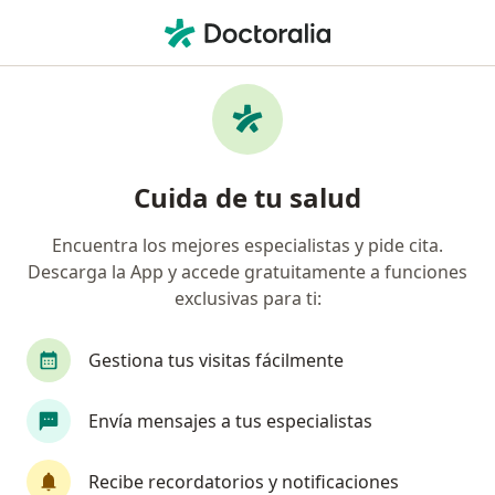
Men
Cirujano Plástico • Bello, Antioquia
Filtros
Seguro
Mapa
Cirujanos plásticos en Bello
Cuida de tu salud
Encuentra los mejores especialistas y pide cita.
¿Cuál es tu compañía aseguradora?
Descarga la App y accede gratuitamente a funciones
Suramericana S.A.
Allianz Seguros S.A.
Co
exclusivas para ti:
Gestiona tus visitas fácilmente
Envía mensajes a tus especialistas
Recibe recordatorios y notificaciones