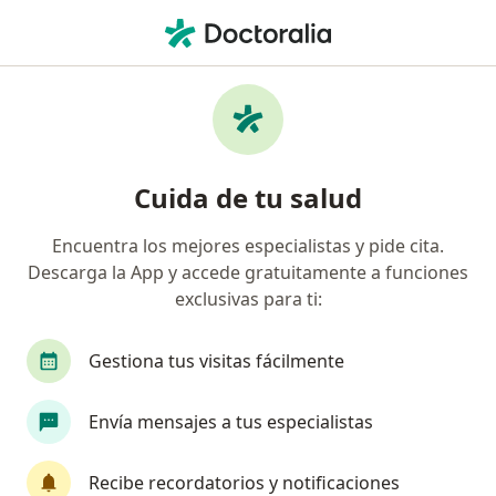
Men
Cirujano Plástico • Rionegro, Antioquia
Filtros
Seguro
Mapa
Cirujanos plásticos en Rionegro
Cuida de tu salud
Encuentra los mejores especialistas y pide cita.
¿Cuál es tu compañía aseguradora?
Descarga la App y accede gratuitamente a funciones
exclusivas para ti:
Gestiona tus visitas fácilmente
Envía mensajes a tus especialistas
Recibe recordatorios y notificaciones
Dra. Rosa María Uribe Echeverri