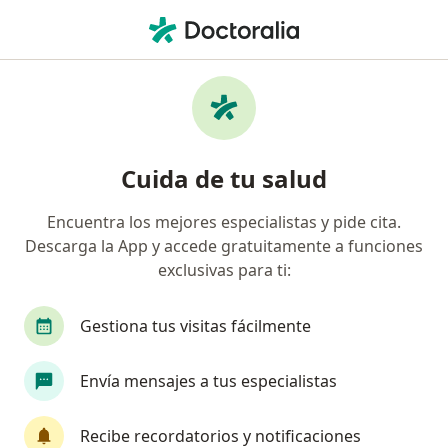
Men
Alergólogo Pediátrico
Filtros
Seguro
Mapa
Alergólogo pediátrico
Cuida de tu salud
Encuentra los mejores especialistas y pide cita.
Elige la ciudad en la que buscas al especialista
Descarga la App y accede gratuitamente a funciones
Bogotá
Cali
Soacha
exclusivas para ti:
Gestiona tus visitas fácilmente
Envía mensajes a tus especialistas
Recibe recordatorios y notificaciones