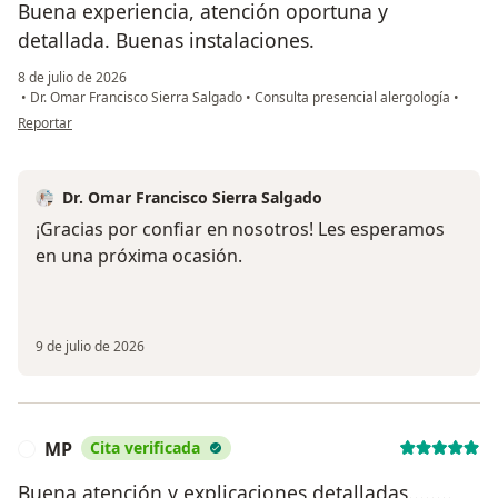
Buena experiencia, atención oportuna y
detallada. Buenas instalaciones.
8 de julio de 2026
•
Dr. Omar Francisco Sierra Salgado
•
Consulta presencial alergología
•
en opinión del usuario Hernán Diez
Reportar
Dr. Omar Francisco Sierra Salgado
¡Gracias por confiar en nosotros! Les esperamos
en una próxima ocasión.
9 de julio de 2026
MP
Cita verificada
M
Buena atención y explicaciones detalladas........