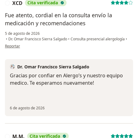
XCD
Cita verificada
X
Fue atento, cordial en la consulta envío la
medicación y recomendaciones
5 de agosto de 2026
•
Dr. Omar Francisco Sierra Salgado
•
Consulta presencial alergología
•
en opinión del usuario XCD
Reportar
Dr. Omar Francisco Sierra Salgado
Gracias por confiar en Alergo’s y nuestro equipo
medico. Te esperamos nuevamente!
6 de agosto de 2026
M.M.
Cita verificada
M