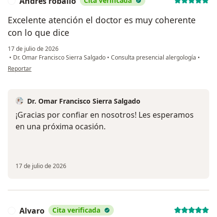
Andrés roballo
Cita verificada
A
Excelente atención el doctor es muy coherente
con lo que dice
17 de julio de 2026
•
Dr. Omar Francisco Sierra Salgado
•
Consulta presencial alergología
•
en opinión del usuario Andrés roballo
Reportar
Dr. Omar Francisco Sierra Salgado
¡Gracias por confiar en nosotros! Les esperamos
en una próxima ocasión.
17 de julio de 2026
Alvaro
Cita verificada
A