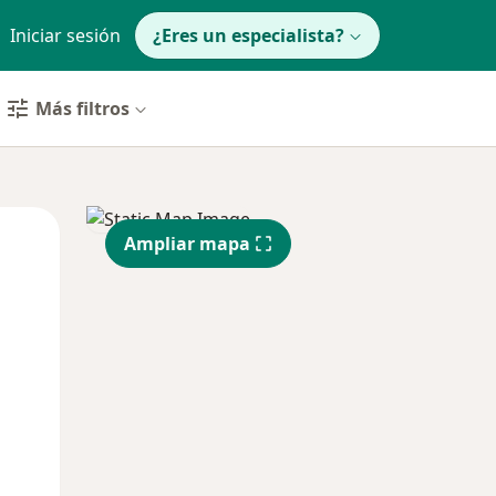
Iniciar sesión
¿Eres un especialista?
Más filtros
Lun
Mar
Mié
Ampliar mapa
10 Ago
11 Ago
12 Ago