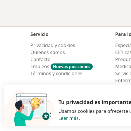
Servicio
Para l
Privacidad y cookies
Especia
Quiénes somos
Clínica
Contacto
Pregun
Empleos
Medic
Nuevas posiciones
Términos y condiciones
Servici
Enfer
Pregun
Aplicac
Tu privacidad es important
Usamos cookies para ofrecerte u
Leer más
.
se abre en una n
se abre 
s
Polska
,
Türkiye
,
España
,