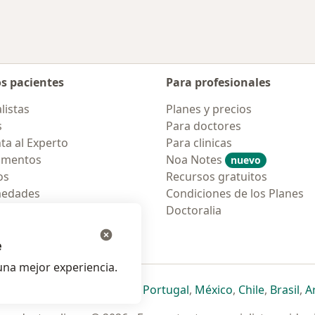
os pacientes
Para profesionales
listas
Planes y precios
s
Para doctores
ta al Experto
Para clinicas
amentos
Noa Notes
nuevo
os
Recursos gratuitos
medades
Condiciones de los Planes
tas Frecuentes
Doctoralia
ión para móvil
e
na mejor experiencia.
ueva pestaña
en una nueva pestaña
e abre en una nueva pestaña
se abre en una nueva pestaña
se abre en una nueva pestaña
se abre en una nueva pestaña
se abre en una nueva p
se abre en una
se abre e
se
Italia
,
Deutschland
,
Česko
,
Portugal
,
México
,
Chile
,
Brasil
,
A