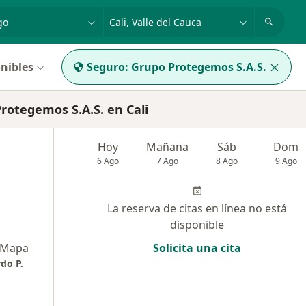
dad, enfermedad o nombre
p. ej. Bogotá
nibles
Seguro:
Grupo Protegemos S.A.S.
otegemos S.A.S. en Cali
Hoy
Mañana
Sáb
Dom
6 Ago
7 Ago
8 Ago
9 Ago
La reserva de citas en línea no está
disponible
Mapa
Solicita una cita
do P.