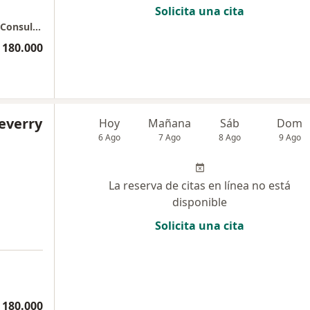
Solicita una cita
Dra LAURA XIMENA TORRES - Edificio Vida - Consultorio 1043
 180.000
everry
Hoy
Mañana
Sáb
Dom
6 Ago
7 Ago
8 Ago
9 Ago
La reserva de citas en línea no está
disponible
Solicita una cita
 180.000