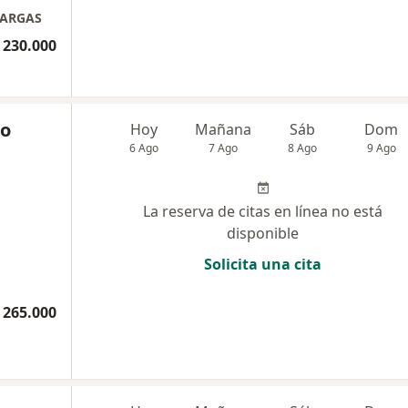
VARGAS
 230.000
co
Hoy
Mañana
Sáb
Dom
6 Ago
7 Ago
8 Ago
9 Ago
La reserva de citas en línea no está
disponible
Solicita una cita
 265.000