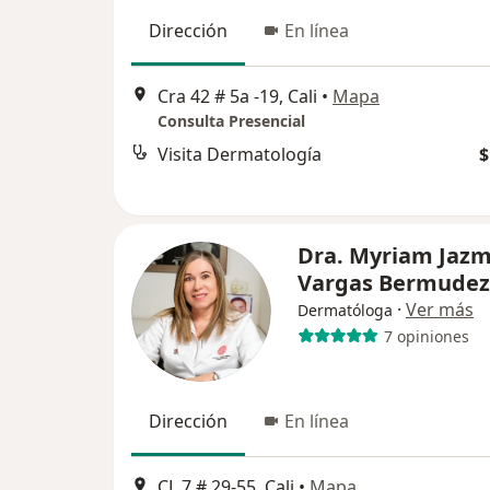
Dirección
En línea
Cra 42 # 5a -19, Cali
•
Mapa
Consulta Presencial
Visita Dermatología
$
Dra. Myriam Jazm
Vargas Bermudez
·
Ver más
Dermatóloga
7 opiniones
Dirección
En línea
CL 7 # 29-55, Cali
•
Mapa