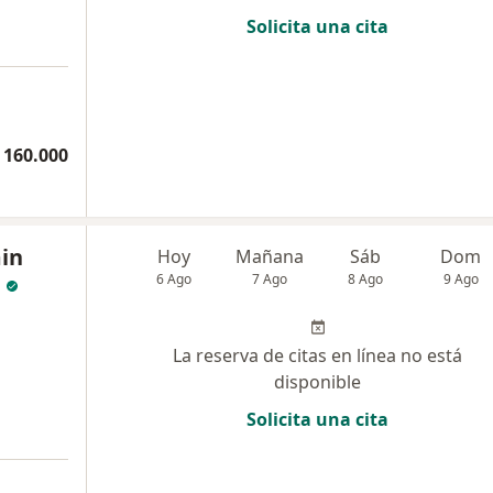
Solicita una cita
 160.000
in
Hoy
Mañana
Sáb
Dom
6 Ago
7 Ago
8 Ago
9 Ago
La reserva de citas en línea no está
disponible
Solicita una cita