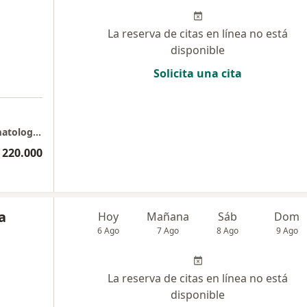
La reserva de citas en línea no está
disponible
Solicita una cita
a
Agenda aquí tú limpieza Facial - Aurea Dermatology Clinic
 220.000
a
Hoy
Mañana
Sáb
Dom
6 Ago
7 Ago
8 Ago
9 Ago
La reserva de citas en línea no está
disponible