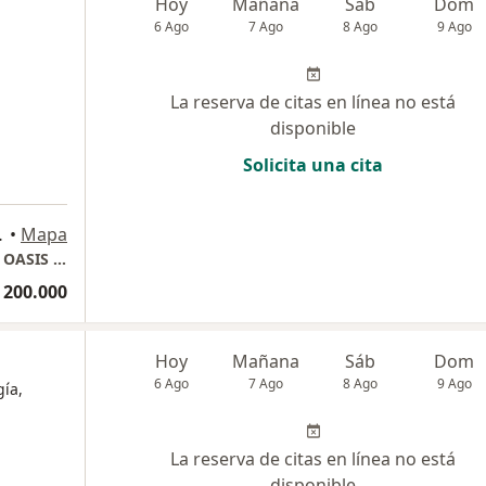
Hoy
Mañana
Sáb
Dom
6 Ago
7 Ago
8 Ago
9 Ago
La reserva de citas en línea no está
disponible
Solicita una cita
ENTRO), Cali
•
Mapa
CENTRO COMERCIAL UNICENTRO - EDIFICIO OASIS - CONSULTORIO 313B
 200.000
Hoy
Mañana
Sáb
Dom
6 Ago
7 Ago
8 Ago
9 Ago
ía,
La reserva de citas en línea no está
disponible