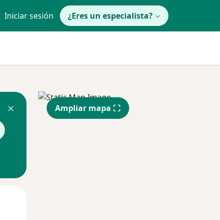
Iniciar sesión
¿Eres un especialista?
Ampliar mapa
Lun
Mar
Mié
10 Ago
11 Ago
12 Ago