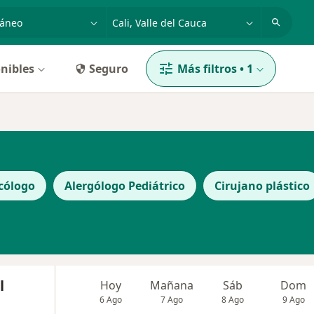
dad, enfermedad o nombre
p. ej. Bogotá
nibles
Seguro
Más filtros
•
1
cólogo
Alergólogo Pediátrico
Cirujano plástico
l
Hoy
Mañana
Sáb
Dom
6 Ago
7 Ago
8 Ago
9 Ago