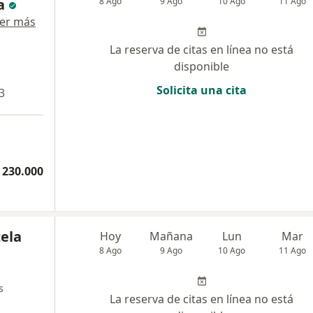
a
8 Ago
9 Ago
10 Ago
11 Ago
er más
La reserva de citas en línea no está
disponible
Solicita una cita
3
 230.000
ela
Hoy
Mañana
Lun
Mar
8 Ago
9 Ago
10 Ago
11 Ago
s
La reserva de citas en línea no está