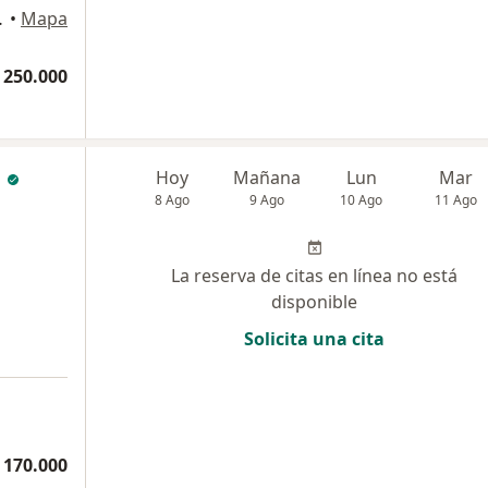
na 418, Cali
•
Mapa
 250.000
m
Hoy
Mañana
Lun
Mar
8 Ago
9 Ago
10 Ago
11 Ago
La reserva de citas en línea no está
disponible
Solicita una cita
 170.000