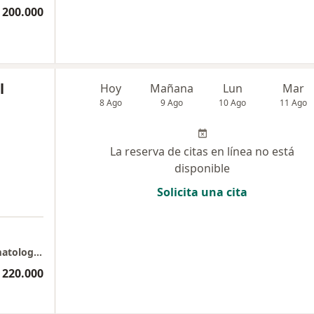
 200.000
l
Hoy
Mañana
Lun
Mar
8 Ago
9 Ago
10 Ago
11 Ago
La reserva de citas en línea no está
disponible
Solicita una cita
a
Agenda aquí tú limpieza Facial - Aurea Dermatology Clinic
 220.000