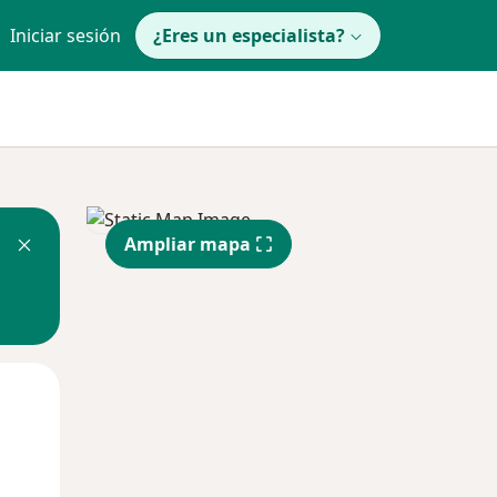
Iniciar sesión
¿Eres un especialista?
Ampliar mapa
Mié
Jue
Vie
12 Ago
13 Ago
14 Ago