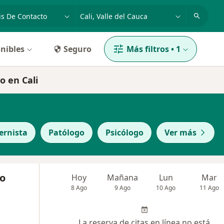
dad, enfermedad o nombre
p. ej. Bogotá
nibles
Seguro
Más filtros
•
1
o en Cali
ernista
Patólogo
Psicólogo
Ver más
do
Hoy
Mañana
Lun
Mar
8 Ago
9 Ago
10 Ago
11 Ago
La reserva de citas en línea no está