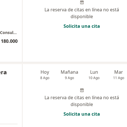
La reserva de citas en línea no está
disponible
Solicita una cita
Dra LAURA XIMENA TORRES - Edificio Vida - Consultorio 1043
 180.000
era
Hoy
Mañana
Lun
Mar
8 Ago
9 Ago
10 Ago
11 Ago
La reserva de citas en línea no está
disponible
Solicita una cita
a