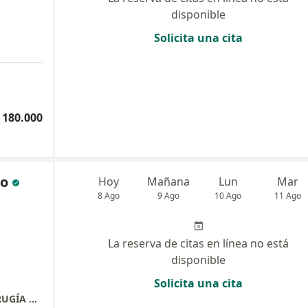
disponible
Solicita una cita
 180.000
po
Hoy
Mañana
Lun
Mar
8 Ago
9 Ago
10 Ago
11 Ago
La reserva de citas en línea no está
disponible
Solicita una cita
CLINICA DE OTORRINOLARINGOLOGÍA Y CIRUGÍA PLÁSTICA